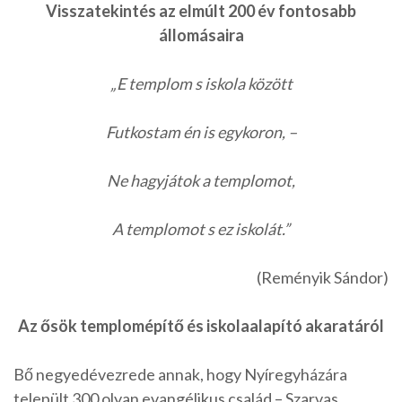
Visszatekintés az elmúlt 200 év fontosabb
állomásaira
„E templom s iskola között
Futkostam én is egykoron, –
Ne hagyjátok a templomot,
A templomot s ez iskolát.”
(Reményik Sándor)
Az ősök templomépítő és iskolaalapító akaratáról
Bő negyedévezrede annak, hogy Nyíregyházára
települt 300 olyan evangélikus család – Szarvas,