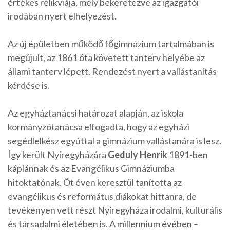
értékes relikviája, mely bekeretezve az igazgatói
irodában nyert elhelyezést.
Az új épületben működő főgimnázium tartalmában is
megújult, az 1861 óta követett tanterv helyébe az
állami tanterv lépett. Rendezést nyert a vallástanítás
kérdése is.
Az egyháztanácsi határozat alapján, az iskola
kormányzótanácsa elfogadta, hogy az egyházi
segédlelkész egyúttal a gimnázium vallástanára is lesz.
Így került Nyíregyházára
Geduly Henrik
1891-ben
káplánnak és az Evangélikus Gimnáziumba
hitoktatónak. Öt éven keresztül tanította az
evangélikus és református diákokat hittanra, de
tevékenyen vett részt Nyíregyháza irodalmi, kulturális
és társadalmi életében is. A millennium évében –