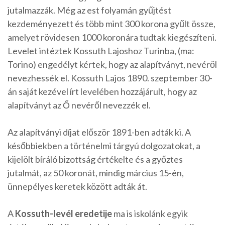
jutalmazzák. Még az est folyamán gyűjtést
kezdeményezett és több mint 300 korona gyűlt össze,
amelyet rövidesen 1000 koronára tudtak kiegészíteni.
Levelet intéztek Kossuth Lajoshoz Turinba, (ma:
Torino) engedélyt kértek, hogy az alapítványt, nevéről
nevezhessék el. Kossuth Lajos 1890. szeptember 30-
án saját kezével írt levelében hozzájárult, hogy az
alapítványt az Ő nevéről nevezzék el.
Az alapítványi díjat először 1891-ben adták ki. A
későbbiekben a történelmi tárgyú dolgozatokat, a
kijelölt bíráló bizottság értékelte és a győztes
jutalmát, az 50 koronát, mindig március 15-én,
ünnepélyes keretek között adták át.
A
Kossuth-levél eredetije
ma is iskolánk egyik