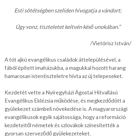
Esti sötétségben szelíden hívogatja a vándort;
Úgy vonz, tiszteletet keltvén késő unokában.”
/Vietórisz István/
A tót ajkú evangélikus családok áttelepülésével, a
fából épített imaházukba, a magukkal hozott harang
hamarosan istentiszteletre hívta az új telepeseket.
Kezdetét vette a Nyíregyházi Ágostai Hitvallású
Evangélikus Eklézsia működése, és megkezdődött a
gyülekezet számbeli növekedése is. A magyarországi
evangélikusok egyik sajátossága, hogy a reformáció
kezdeteitől németek és szlovákok színesítették a
gyorsan szerveződő gyülekezeteket.