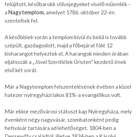
felújított, későbarokk stílusjegyeket viselő műemlék –
a
Nagytemplom
, amelyet 1786. október 22-én
szenteltek fel.
A későbbiek során a templom kívül és belül is tovább
szépült, gazdagodott, majd a főbejárat fölé 12
kisharangot helyeztek el. A harangok minden órában
eljátsszák a „Jövel Szentlélek Úristen” kezdetű ének
első két sorát.
Már a Nagytemplom felszentelésének évében a közel
hatezer nyíregyházi lakos 81%-a evangélikus volt.
Már ekkor mezővárosi státuszt kap Nyíregyháza, mely
évenként négy nagyvásár, szombatonként pedig
hetivásár tartására ad lehetőséget. 1804-ben a
Dessewffy családtól, illetve 1824-ben a Károlyi