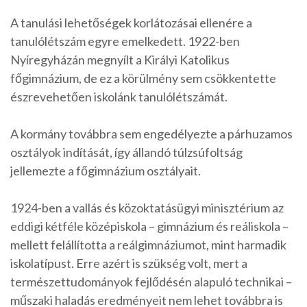
A tanulási lehetőségek korlátozásai ellenére a
tanulólétszám egyre emelkedett. 1922-ben
Nyíregyházán megnyílt a Királyi Katolikus
főgimnázium, de ez a körülmény sem csökkentette
észrevehetően iskolánk tanulólétszámát.
A kormány továbbra sem engedélyezte a párhuzamos
osztályok indítását, így állandó túlzsúfoltság
jellemezte a főgimnázium osztályait.
1924-ben a vallás és közoktatásügyi minisztérium az
eddigi kétféle középiskola – gimnázium és reáliskola –
mellett felállította a reálgimnáziumot, mint harmadik
iskolatípust. Erre azért is szükség volt, mert a
természettudományok fejlődésén alapuló technikai –
műszaki haladás eredményeit nem lehet továbbra is