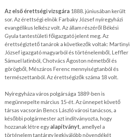
Az első érettségi vizsgára
1888. júniusában került
sor. Az érettségi elnök Farbaky József nyíregyházi
evangélikus lelkész volt. Az állam részéről Békési
Gyula tantestületi főigazgató jelent meg. Az
érettségiztető tanárok a következők voltak: Martinyi
József igazgató magyarból és történelemből, Leffler
Sámuel latinból, Chotvács Ágoston németből és
görögből, Mészáros Ferenc mennyiségtanból és
természettanból. Az érettségizők száma 18 volt.
Nyíregyháza város polgársága 1889-ben is
megünnepelte március 15-ét. Az ünnepet követő
társas vacsorán Bencs László városi tanácsos, a
későbbi polgármester azt indítványozta, hogy
hozzanak létre egy
alapítványt
, amellyel a
történelem tantárgy legkiválóbb növendékét