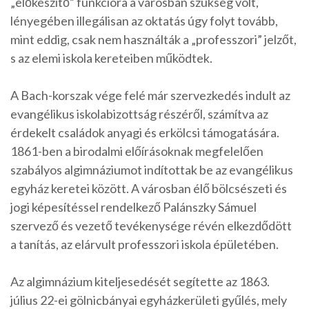
„előkészítő” funkcióra a városban szükség volt,
lényegében illegálisan az oktatás úgy folyt tovább,
mint eddig, csak nem használták a „professzori” jelzőt,
s az elemi iskola kereteiben működtek.
A Bach-korszak vége felé már szervezkedés indult az
evangélikus iskolabizottság részéről, számítva az
érdekelt családok anyagi és erkölcsi támogatására.
1861-ben a birodalmi előírásoknak megfelelően
szabályos algimnáziumot indítottak be az evangélikus
egyház keretei között. A városban élő bölcsészeti és
jogi képesítéssel rendelkező Palánszky Sámuel
szervező és vezető tevékenysége révén elkezdődött
a tanítás, az elárvult professzori iskola épületében.
Az algimnázium kiteljesedését segítette az 1863.
július 22-ei gölnicbányai egyházkerületi gyűlés, mely