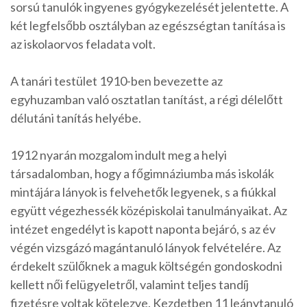
sorsú tanulók ingyenes gyógykezelését jelentette. A
két legfelsőbb osztályban az egészségtan tanítása is
az iskolaorvos feladata volt.
A tanári testület 1910-ben bevezette az
egyhuzamban való osztatlan tanítást, a régi délelőtt
délutáni tanítás helyébe.
1912 nyarán mozgalom indult meg a helyi
társadalomban, hogy a főgimnáziumba más iskolák
mintájára lányok is felvehetők legyenek, s a fiúkkal
együtt végezhessék középiskolai tanulmányaikat. Az
intézet engedélyt is kapott naponta bejáró, s az év
végén vizsgázó magántanuló lányok felvételére. Az
érdekelt szülőknek a maguk költségén gondoskodni
kellett női felügyeletről, valamint teljes tandíj
fizetésre voltak kötelezve. Kezdetben 11 leánytanuló