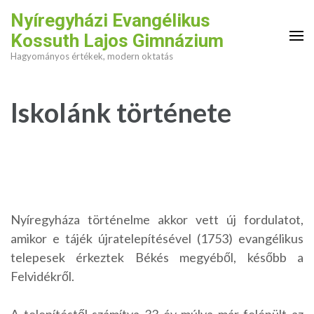
Skip
Nyíregyházi Evangélikus
to
Kossuth Lajos Gimnázium
content
Hagyományos értékek, modern oktatás
(Press
Enter)
Iskolánk története
Nyíregyháza történelme akkor vett új fordulatot,
amikor e tájék újratelepítésével (1753) evangélikus
telepesek érkeztek Békés megyéből, később a
Felvidékről.