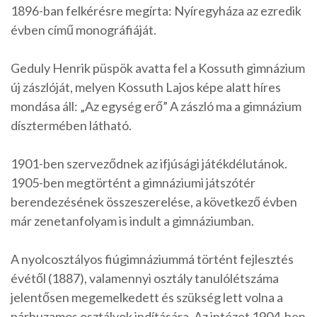
1896-ban felkérésre megírta: Nyíregyháza az ezredik
évben című monográfiáját.
Geduly Henrik püspök avatta fel a Kossuth gimnázium
új zászlóját, melyen Kossuth Lajos képe alatt híres
mondása áll: „Az egység erő” A zászló ma a gimnázium
dísztermében látható.
1901-ben szerveződnek az ifjúsági játékdélutánok.
1905-ben megtörtént a gimnáziumi játszótér
berendezésének összeszerelése, a következő évben
már zenetanfolyam is indult a gimnáziumban.
A nyolcosztályos fiúgimnáziummá történt fejlesztés
évétől (1887), valamennyi osztály tanulólétszáma
jelentősen megemelkedett és szükség lett volna a
párhuzamos osztályok indítására. Az intézet 1904-ben