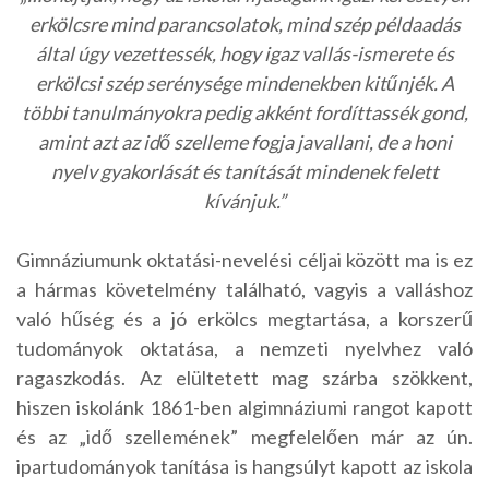
erkölcsre mind parancsolatok, mind szép példaadás
által úgy vezettessék, hogy igaz vallás-ismerete és
erkölcsi szép serénysége mindenekben kitűnjék. A
többi tanulmányokra pedig akként fordíttassék gond,
amint azt az idő szelleme fogja javallani, de a honi
nyelv gyakorlását és tanítását mindenek felett
kívánjuk.”
Gimnáziumunk oktatási-nevelési céljai között ma is ez
a hármas követelmény található, vagyis a valláshoz
való hűség és a jó erkölcs megtartása, a korszerű
tudományok oktatása, a nemzeti nyelvhez való
ragaszkodás. Az elültetett mag szárba szökkent,
hiszen iskolánk 1861-ben algimnáziumi rangot kapott
és az „idő szellemének” megfelelően már az ún.
ipartudományok tanítása is hangsúlyt kapott az iskola