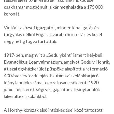
felszerelést tönkretették. Iskolánk működése
csakhamar megbénult, a kár meghaladta a 175 000
koronát.
Vietórisz József igazgatót, minden kihallgatás és
tárgyalás nélkül Fogaras várába hurcolták és közel
négy hétig fogva tartották.
1917-ben, megnyílt a „Gedulyként” ismert helybeli
Evangélikus Leánygimnázium, amelyet Geduly Henrik,
a tiszai egyházkerület püspöke alapított a reformáció
400 éves évfordulóján. Ezután az iskolánkba járó
leánytanulók száma fokozatosan csökkent. 1920
júniusának érettségi vizsgája után a leánytanulók
kikerültek iskolánkból.
A Horthy-korszak első intézkedései közé tartozott