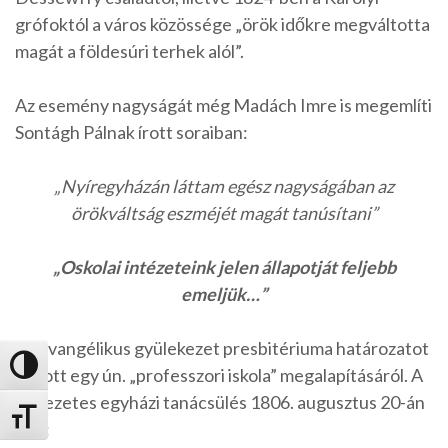
grófoktól a város közössége „örök időkre megváltotta
magát a földesúri terhek alól”.
Az esemény nagyságát még Madách Imre is megemlíti
Sontágh Pálnak írott soraiban:
„Nyíregyházán láttam egész nagyságában az
örökváltság eszméjét magát tanúsítani”
„Oskolai intézeteink jelen állapotját feljebb
emeljük…”
Az evangélikus gyülekezet presbitériuma határozatot
Nagy kontraszt váltása
hozott egy ún. „professzori iskola” megalapításáról. A
nevezetes egyházi tanácsülés 1806. augusztus 20-án
Betűméret váltása
volt: