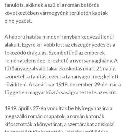
tanuló is, akiknek a szülei a román betörés
következtében vármegyénk területén kaptak
elhelyezést.
A háború hatása minden irányban kedvezőtlenül
alakult. Egyre kirívóbb lett az elszegényedés és a
fokozódó drágulás. Szembetűnő az emberek
reménytelensége, érezhető a nyersanyaghiány. A
fűtőanyaggal való takarékoskodás miatt 21 napig
szünetelt a tanítás; ezért a tananyagot meg kellett
rövidíteni. A tanári kar 1918. december 29-én már a
független magyar köztársaságra tette le az esküt.
1919. április 27-én vonultak be Nyíregyházára a
megszálló román csapatok, a román katonák
kifosztották a könyvtárat, a szertárakat az iskolai