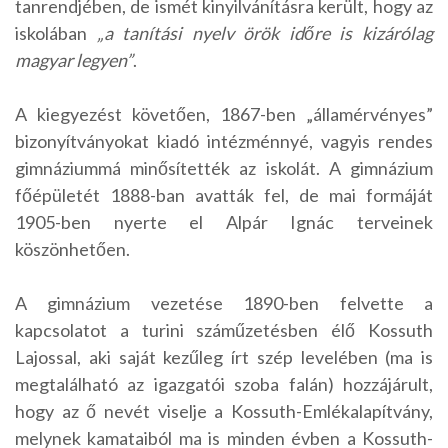
tanrendjében, de ismét kinyilvánításra került, hogy az
iskolában
„a tanítási nyelv örök időre is kizárólag
magyar legyen”
.
A kiegyezést követően, 1867-ben „államérvényes”
bizonyítványokat kiadó intézménnyé, vagyis rendes
gimnáziummá minősítették az iskolát. A gimnázium
főépületét 1888-ban avatták fel, de mai formáját
1905-ben nyerte el Alpár Ignác terveinek
köszönhetően.
A gimnázium vezetése 1890-ben felvette a
kapcsolatot a turini száműzetésben élő Kossuth
Lajossal, aki saját kezűleg írt szép levelében (ma is
megtalálható az igazgatói szoba falán) hozzájárult,
hogy az ő nevét viselje a Kossuth-Emlékalapítvány,
melynek kamataiból ma is minden évben a Kossuth-