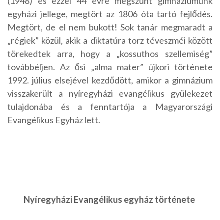
(1948) és ezzel 44 évre megszűnt gimnáziumunk
egyházi jellege, megtört az 1806 óta tartó fejlődés.
Megtört, de el nem bukott! Sok tanár megmaradt a
„régiek” közül, akik a diktatúra torz téveszméi között
törekedtek arra, hogy a „kossuthos szellemiség”
továbbéljen. Az ősi „alma mater” újkori története
1992. július elsejével kezdődött, amikor a gimnázium
visszakerült a nyíregyházi evangélikus gyülekezet
tulajdonába és a fenntartója a Magyarországi
Evangélikus Egyház lett.
Nyíregyházi Evangélikus egyház története