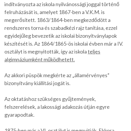
indítványozta az iskola nyilvánossági joggal történő
felruházását is, amelyet 1867-ben a V.K.M. is
megerősített. 1863/1864-ben megkezdődött a
rendszeres torna és szabadkézi rajz tanítása, ezzel
egyidejűleg bevezetik az iskolai bizonyítványlapok
készítését is. Az 1864/1865-ös iskolai évben már a IV.
osztályt is megnyitották, így az iskola
teljes
algimnáziumként működhetett.
Az akkori püspök megkérte az „államérvényes”
bizonyítvány kiállítási jogát is.
Az oktatáshoz szükséges gyűjtemények,
felszerelések, a lakossági adakozás útján egyre
gyarapodtak.
1875-ben már a VI. osztályt is megnyitják. Ekkora