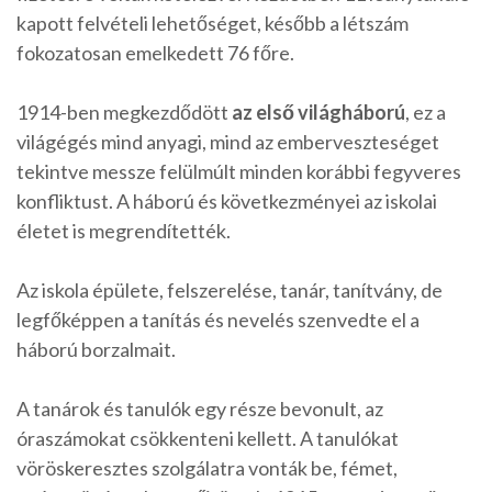
kapott felvételi lehetőséget, később a létszám
fokozatosan emelkedett 76 főre.
1914-ben megkezdődött
az
első világháború
, ez a
világégés mind anyagi, mind az emberveszteséget
tekintve messze felülmúlt minden korábbi fegyveres
konfliktust. A háború és következményei az iskolai
életet is megrendítették.
Az iskola épülete, felszerelése, tanár, tanítvány, de
legfőképpen a tanítás és nevelés szenvedte el a
háború borzalmait.
A tanárok és tanulók egy része bevonult, az
óraszámokat csökkenteni kellett. A tanulókat
vöröskeresztes szolgálatra vonták be, fémet,