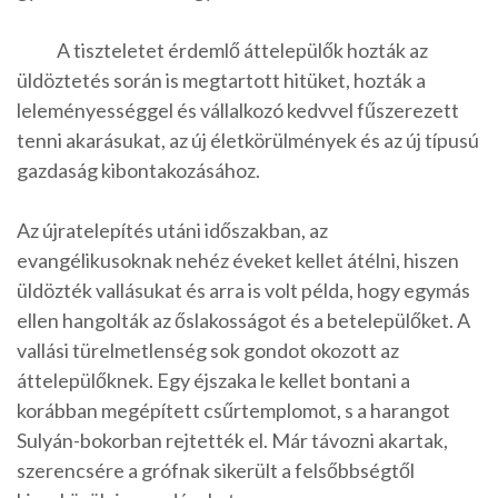
A tiszteletet érdemlő áttelepülők hozták az
üldöztetés során is megtartott hitüket, hozták a
leleményességgel és vállalkozó kedvvel fűszerezett
tenni akarásukat, az új életkörülmények és az új típusú
gazdaság kibontakozásához.
Az újratelepítés utáni időszakban, az
evangélikusoknak nehéz éveket kellet átélni, hiszen
üldözték vallásukat és arra is volt példa, hogy egymás
ellen hangolták az őslakosságot és a betelepülőket. A
vallási türelmetlenség sok gondot okozott az
áttelepülőknek. Egy éjszaka le kellet bontani a
korábban megépített csűrtemplomot, s a harangot
Sulyán-bokorban rejtették el. Már távozni akartak,
szerencsére a grófnak sikerült a felsőbbségtől