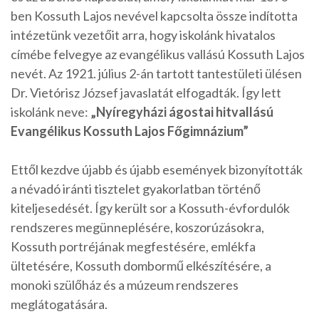
ben Kossuth Lajos nevével kapcsolta össze indította
intézetünk vezetőit arra, hogy iskolánk hivatalos
címébe felvegye az evangélikus vallású Kossuth Lajos
nevét. Az 1921. július 2-án tartott tantestületi ülésen
Dr. Vietórisz József javaslatát elfogadták. Így lett
iskolánk neve:
„Nyíregyházi ágostai hitvallású
Evangélikus Kossuth Lajos Főgimnázium”
Ettől kezdve újabb és újabb események bizonyították
a névadó iránti tisztelet gyakorlatban történő
kiteljesedését. Így került sor a Kossuth-évfordulók
rendszeres megünneplésére, koszorúzásokra,
Kossuth portréjának megfestésére, emlékfa
ültetésére, Kossuth dombormű elkészítésére, a
monoki szülőház és a múzeum rendszeres
meglátogatására.