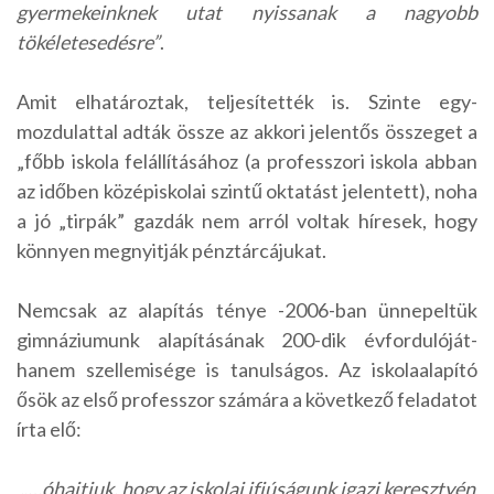
gyermekeinknek utat nyissanak a nagyobb
tökéletesedésre”
.
Amit elhatároztak, teljesítették is. Szinte egy-
mozdulattal adták össze az akkori jelentős összeget a
„főbb iskola felállításához (a professzori iskola abban
az időben középiskolai szintű oktatást jelentett), noha
a jó „tirpák” gazdák nem arról voltak híresek, hogy
könnyen megnyitják pénztárcájukat.
Nemcsak az alapítás ténye -2006-ban ünnepeltük
gimnáziumunk alapításának 200-dik évfordulóját-
hanem szellemisége is tanulságos. Az iskolaalapító
ősök az első professzor számára a következő feladatot
írta elő:
„…óhajtjuk, hogy az iskolai ifjúságunk igazi keresztyén