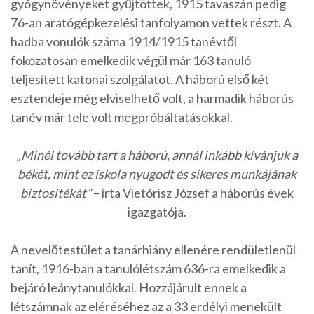
gyógynövényeket gyűjtöttek, 1915 tavaszán pedig
76-an aratógépkezelési tanfolyamon vettek részt. A
hadba vonulók száma 1914/1915 tanévtől
fokozatosan emelkedik végül már 163 tanuló
teljesített katonai szolgálatot. A háború első két
esztendeje még elviselhető volt, a harmadik háborús
tanév már tele volt megpróbáltatásokkal.
„Minél tovább tart a háború, annál inkább kívánjuk a
békét, mint ez iskola nyugodt és sikeres munkájának
biztosítékát”
– írta Vietórisz József a háborús évek
igazgatója.
A nevelőtestület a tanárhiány ellenére rendületlenül
tanít, 1916-ban a tanulólétszám 636-ra emelkedik a
bejáró leánytanulókkal. Hozzájárult ennek a
létszámnak az eléréséhez az a 33 erdélyi menekült