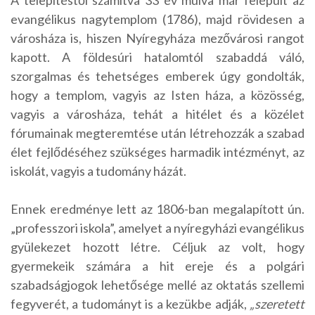
A telepítéstől számítva 33 év múlva már felépült az
evangélikus nagytemplom (1786), majd rövidesen a
városháza is, hiszen Nyíregyháza mezővárosi rangot
kapott. A földesúri hatalomtól szabaddá váló,
szorgalmas és tehetséges emberek úgy gondolták,
hogy a templom, vagyis az Isten háza, a közösség,
vagyis a városháza, tehát a hitélet és a közélet
fórumainak megteremtése után létrehozzák a szabad
élet fejlődéséhez szükséges harmadik intézményt, az
iskolát, vagyis a tudomány házát.
Ennek eredménye lett az 1806-ban megalapított ún.
„professzori iskola”, amelyet a nyíregyházi evangélikus
gyülekezet hozott létre. Céljuk az volt, hogy
gyermekeik számára a hit ereje és a polgári
szabadságjogok lehetősége mellé az oktatás szellemi
fegyverét, a tudományt is a kezükbe adják,
„szeretett