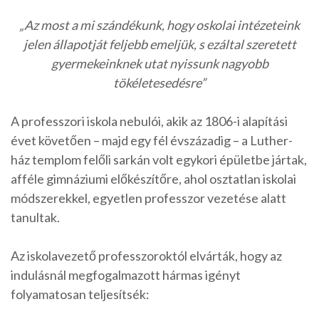
„Az most a mi szándékunk, hogy oskolai intézeteink
jelen állapotját feljebb emeljük, s ezáltal szeretett
gyermekeinknek utat nyissunk nagyobb
tökéletesedésre”
A professzori iskola nebulói, akik az 1806-i alapítási
évet követően – majd egy fél évszázadig – a Luther-
ház templom felőli sarkán volt egykori épületbe jártak,
afféle gimnáziumi előkészítőre, ahol osztatlan iskolai
módszerekkel, egyetlen professzor vezetése alatt
tanultak.
Az iskolavezető professzoroktól elvárták, hogy az
indulásnál megfogalmazott hármas igényt
folyamatosan teljesítsék: