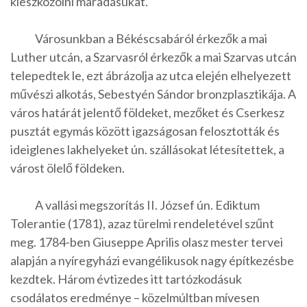
kieszközölni maradásukat.
Városunkban a Békéscsabáról érkezők a mai
Luther utcán, a Szarvasról érkezők a mai Szarvas utcán
telepedtek le, ezt ábrázolja az utca elején elhelyezett
művészi alkotás, Sebestyén Sándor bronzplasztikája. A
város határát jelentő földeket, mezőket és Cserkesz
pusztát egymás között igazságosan felosztották és
ideiglenes lakhelyeket ún. szállásokat létesítettek, a
várost ölelő földeken.
A vallási megszorítás II. József ún. Ediktum
Tolerantie (1781), azaz türelmi rendeletével szűnt
meg. 1784-ben Giuseppe Aprilis olasz mester tervei
alapján a nyíregyházi evangélikusok nagy építkezésbe
kezdtek. Három évtizedes itt tartózkodásuk
csodálatos eredménye – közelmúltban mívesen