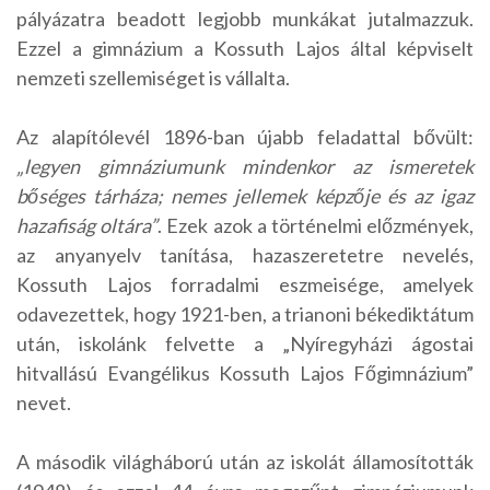
pályázatra beadott legjobb munkákat jutalmazzuk.
Ezzel a gimnázium a Kossuth Lajos által képviselt
nemzeti szellemiséget is vállalta.
Az alapítólevél 1896-ban újabb feladattal bővült:
„legyen gimnáziumunk mindenkor az ismeretek
bőséges tárháza; nemes jellemek képzője és az igaz
hazafiság oltára”
. Ezek azok a történelmi előzmények,
az anyanyelv tanítása, hazaszeretetre nevelés,
Kossuth Lajos forradalmi eszmeisége, amelyek
odavezettek, hogy 1921-ben, a trianoni békediktátum
után, iskolánk felvette a „Nyíregyházi ágostai
hitvallású Evangélikus Kossuth Lajos Főgimnázium”
nevet.
A második világháború után az iskolát államosították