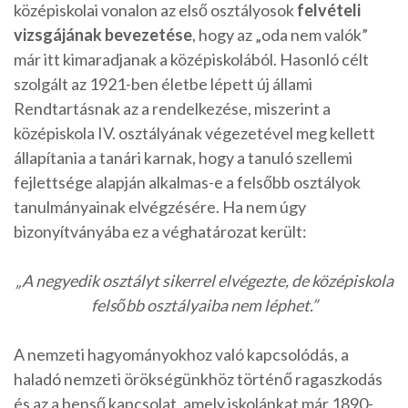
középiskolai vonalon az első osztályosok
felvételi
vizsgájának bevezetése
, hogy az „oda nem valók”
már itt kimaradjanak a középiskolából. Hasonló célt
szolgált az 1921-ben életbe lépett új állami
Rendtartásnak az a rendelkezése, miszerint a
középiskola IV. osztályának végezetével meg kellett
állapítania a tanári karnak, hogy a tanuló szellemi
fejlettsége alapján alkalmas-e a felsőbb osztályok
tanulmányainak elvégzésére. Ha nem úgy
bizonyítványába ez a véghatározat került:
„A negyedik osztályt sikerrel elvégezte, de középiskola
felsőbb osztályaiba nem léphet.”
A nemzeti hagyományokhoz való kapcsolódás, a
haladó nemzeti örökségünkhöz történő ragaszkodás
és az a benső kapcsolat, amely iskolánkat már 1890-