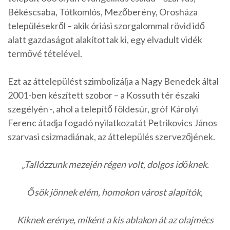
Békéscsaba, Tótkomlós, Mezőberény, Orosháza
településekről – akik óriási szorgalommal rövid idő
alatt gazdaságot alakítottak ki, egy elvadult vidék
termővé tételével.
Ezt az áttelepülést szimbolizálja a Nagy Benedek által
2001-ben készített szobor – a Kossuth tér északi
szegélyén -, ahol a telepítő földesúr, gróf Károlyi
Ferenc átadja fogadó nyilatkozatát Petrikovics János
szarvasi csizmadiának, az áttelepülés szervezőjének.
„Tallózzunk mezején régen volt, dolgos időknek.
Ősök jönnek elém, homokon várost alapítók,
Kiknek erénye, miként a kis ablakon át az olajmécs