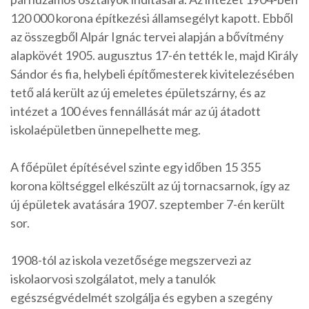
120 000 korona építkezési államsegélyt kapott. Ebből
az összegből Alpár Ignác tervei alapján a bővítmény
alapkövét 1905. augusztus 17-én tették le, majd Király
Sándor és fia, helybeli építőmesterek kivitelezésében
tető alá került az új emeletes épületszárny, és az
intézet a 100 éves fennállását már az új átadott
iskolaépületben ünnepelhette meg.
A főépület építésével szinte egy időben 15 355
korona költséggel elkészült az új tornacsarnok, így az
új épületek avatására 1907. szeptember 7-én került
sor.
1908-tól az iskola vezetősége megszervezi az
iskolaorvosi szolgálatot, mely a tanulók
egészségvédelmét szolgálja és egyben a szegény