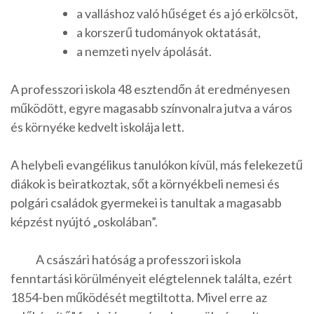
a valláshoz való hűséget és a jó erkölcsöt,
a korszerű tudományok oktatását,
a nemzeti nyelv ápolását.
A professzori iskola 48 esztendőn át eredményesen
működött, egyre magasabb színvonalra jutva a város
és környéke kedvelt iskolája lett.
A helybeli evangélikus tanulókon kívül, más felekezetű
diákok is beiratkoztak, sőt a környékbeli nemesi és
polgári családok gyermekei is tanultak a magasabb
képzést nyújtó „oskolában”.
A császári hatóság a professzori iskola
fenntartási körülményeit elégtelennek találta, ezért
1854-ben működését megtiltotta. Mivel erre az