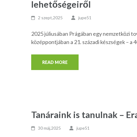
lehetőségeiről
2 szept,2025
jupe51
2025 júliusában Prágában egy nemzetközi t
középpontjában a 21. századi készségek – a 4C
READ MORE
Tanáraink is tanulnak – E
30 máj,2025
jupe51