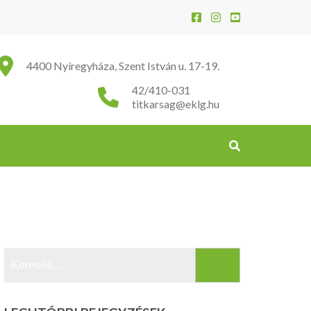
4400 Nyíregyháza, Szent István u. 17-19.
42/410-031
titkarsag@eklg.hu
Keresés: