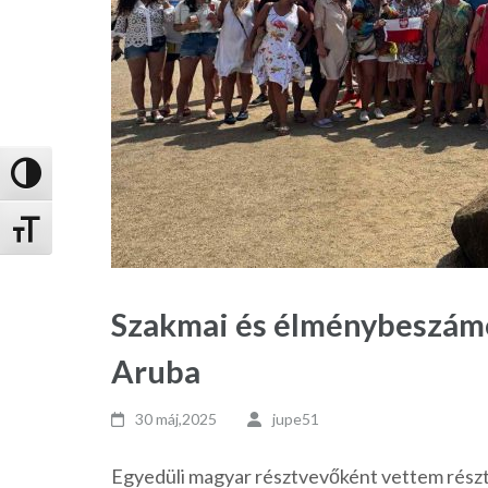
Nagy kontraszt váltása
Betűméret váltása
Szakmai és élménybeszámo
Aruba
30 máj,2025
jupe51
Egyedüli magyar résztvevőként vettem részt