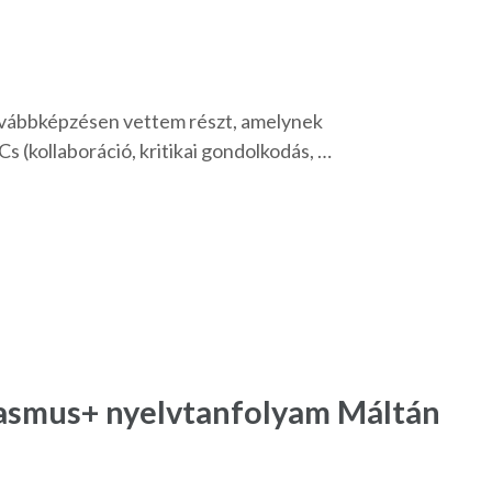
ovábbképzésen vettem részt, amelynek
s (kollaboráció, kritikai gondolkodás, …
rasmus+ nyelvtanfolyam Máltán