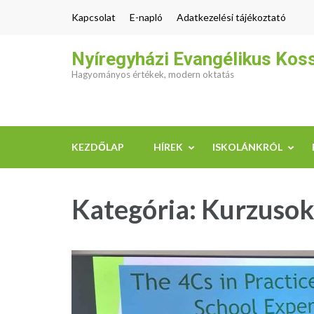
Skip
Kapcsolat
E-napló
Adatkezelési tájékoztató
to
content
Nyíregyházi Evangélikus Kos
(Press
Hagyományos értékek, modern oktatás
Enter)
KEZDŐLAP
HÍREK
ISKOLÁNKRÓL
Kategória:
Kurzusok 