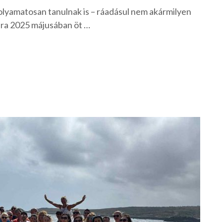
olyamatosan tanulnak is – ráadásul nem akármilyen
ára 2025 májusában öt …