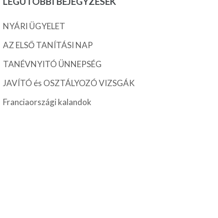
LEGUTÓBBI BEJEGYZÉSEK
NYÁRI ÜGYELET
AZ ELSŐ TANÍTÁSI NAP
TANÉVNYITÓ ÜNNEPSÉG
JAVÍTÓ és OSZTÁLYOZÓ VIZSGÁK
Franciaországi kalandok