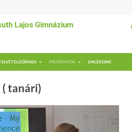
suth Lajos Gimnázium
FELVÉTELIZŐKNEK
PÁLYÁZATOK
EMLÉKEINK
( tanári)