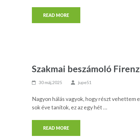
READ MORE
Szakmai beszámoló Firen
30 máj,2025
jupe51
Nagyon hálás vagyok, hogy részt vehettem ez
sok éve tanítok, ez az egy hét …
READ MORE