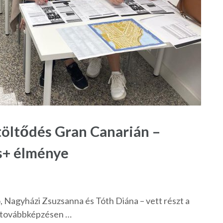
ltöltődés Gran Canarián –
s+ élménye
 Nagyházi Zsuzsanna és Tóth Diána – vett részt a
 továbbképzésen …