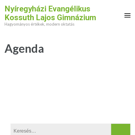
Skip
Nyíregyházi Evangélikus
to
Kossuth Lajos Gimnázium
content
Hagyományos értékek, modern oktatás
(Press
Enter)
Agenda
Keresés: