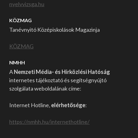
nyelvvizsga.hu
KÖZMAG
Tanévnyitó Középiskolások Magazinja
KÖZMAG
NMHH
A
Nemzeti Média- és Hírközlési Hatóság
internetes tájékoztató és segítségnyújtó
szolgálata weboldalának címe:
Internet Hotline,
elérhetősége
:
https://nmhh.hu/internethotline/