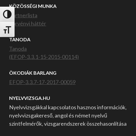
KÖZÖSSÉGI MUNKA
Partnerlista
Nagy kontraszt váltása
Törvényi háttér
Betűméret váltása
TANODA
Tanoda
(EFOP-3.3.1-15-2015-00114)
ÖKODIÁK BARLANG
EFOP-3.3.7-17-2017-00059
NYELVVIZSGA.HU
Nyelvvizsgákkal kapcsolatos hasznos információk,
nyelvvizsgakereső, angol és német nyelvű
szintfelmérők, vizsgarendszerek összehasonlítása