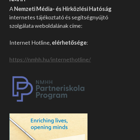
A
Nemzeti Média- és Hírközlési Hatóság
internetes tájékoztató és segítségnyújtó
szolgálata weboldalának címe:
Internet Hotline,
elérhetősége
:
https://nmhh.hu/internethotline/