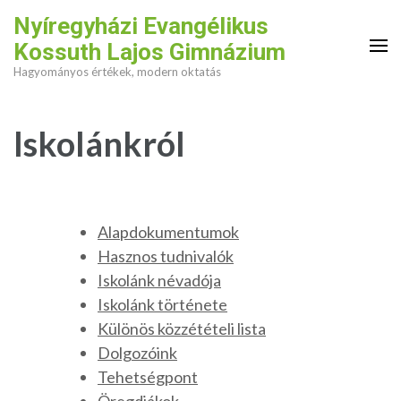
Skip
Nyíregyházi Evangélikus
to
Kossuth Lajos Gimnázium
content
Hagyományos értékek, modern oktatás
(Press
Enter)
Iskolánkról
Alapdokumentumok
Hasznos tudnivalók
Iskolánk névadója
Iskolánk története
Különös közzétételi lista
Dolgozóink
Tehetségpont