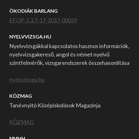
ÖKODIÁK BARLANG
EFOP-3.3.7-17-2017-00059
NYELVVIZSGA.HU
Nyelvvizsgákkal kapcsolatos hasznos információk,
nyelvvizsgakereső, angol és német nyelvű
szintfelmérők, vizsgarendszerek összehasonlítása
nyelvvizsga.hu
KÖZMAG
Tanévnyitó Középiskolások Magazinja
KÖZMAG
NMHH