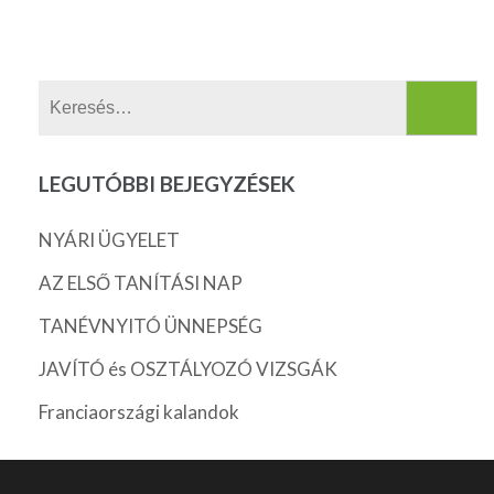
Keresés:
LEGUTÓBBI BEJEGYZÉSEK
NYÁRI ÜGYELET
AZ ELSŐ TANÍTÁSI NAP
TANÉVNYITÓ ÜNNEPSÉG
JAVÍTÓ és OSZTÁLYOZÓ VIZSGÁK
Franciaországi kalandok