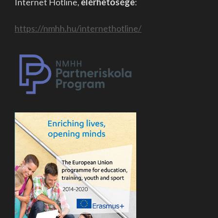
Internet Hotline,
elérhetősége
:
https://nmhh.hu/internethotline/