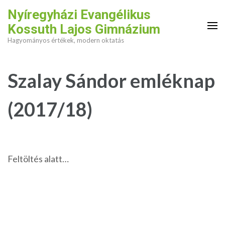
Skip
Nyíregyházi Evangélikus
to
Kossuth Lajos Gimnázium
content
Hagyományos értékek, modern oktatás
(Press
Enter)
Szalay Sándor emléknap
(2017/18)
Feltöltés alatt…