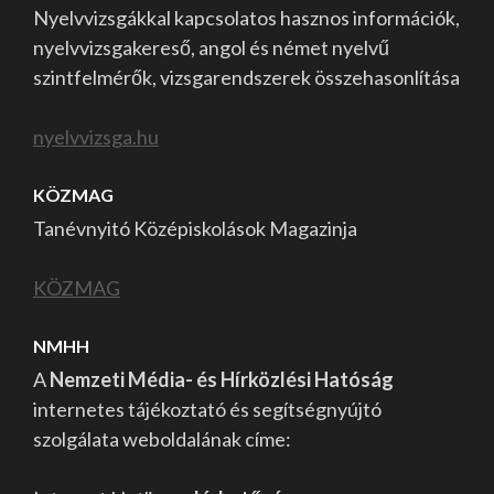
Nyelvvizsgákkal kapcsolatos hasznos információk,
nyelvvizsgakereső, angol és német nyelvű
szintfelmérők, vizsgarendszerek összehasonlítása
nyelvvizsga.hu
KÖZMAG
Tanévnyitó Középiskolások Magazinja
KÖZMAG
NMHH
A
Nemzeti Média- és Hírközlési Hatóság
internetes tájékoztató és segítségnyújtó
szolgálata weboldalának címe: