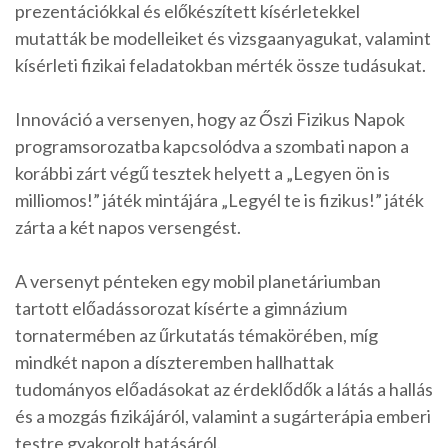
prezentációkkal és előkészített kísérletekkel
mutatták be modelleiket és vizsgaanyagukat, valamint
kísérleti fizikai feladatokban mérték össze tudásukat.
Innováció a versenyen, hogy az Őszi Fizikus Napok
programsorozatba kapcsolódva a szombati napon a
korábbi zárt végű tesztek helyett a „Legyen ön is
milliomos!” játék mintájára „Legyél te is fizikus!” játék
zárta a két napos versengést.
A versenyt pénteken egy mobil planetáriumban
tartott előadássorozat kísérte a gimnázium
tornatermében az űrkutatás témakörében, míg
mindkét napon a díszteremben hallhattak
tudományos előadásokat az érdeklődők a látás a hallás
és a mozgás fizikájáról, valamint a sugárterápia emberi
testre gyakorolt hatásáról.