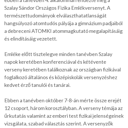
ebben a tanévben 4. alkalommal rendezte meg a
Szalay Sándor Országos Fizika Emlékversenyt. A
természettudományok elválaszthatatlanságát
hangsúlyozó atomtudós pályája a gimnázium padjaiból
a debreceni ATOMKI atommagkutató megalapításáig
és elindításáig vezetett.
Emléke előtt tisztelegve minden tanévben Szalay
napok keretében konferenciával és kétévente
verseny keretében találkoznak az országban fizikával
foglalkozó általános és középiskolák versenyzéshez
kedvet érző tanulói és tanárai.
Ebben a tanévben október 7-8-án mérte össze erejét
12 csoport, három korosztályban. A verseny témája az
űrkutatás valamint az emberi test fizikai jelenségeinek
vizsgálata, szabad választás szerint. A versenyzők