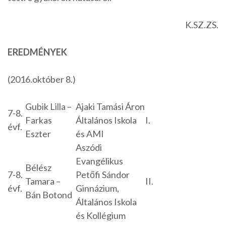
K.SZ.ZS.
EREDMÉNYEK
(2016.október 8.)
Gubik Lilla –
Ajaki Tamási Áron
7-8.
Farkas
Általános Iskola
I.
évf.
Eszter
és AMI
Aszódi
Evangélikus
Bélész
7-8.
Petőfi Sándor
Tamara –
II.
évf.
Ginnázium,
Bán Botond
Általános Iskola
és Kollégium