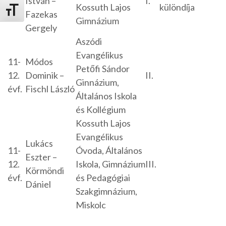
12.
István –
I.
Kossuth Lajos
különdíja
Betűméret váltása
évf.
Fazekas
Gimnázium
Gergely
Aszódi
Evangélikus
11-
Módos
Petőfi Sándor
12.
Dominik –
II.
Ginnázium,
évf.
Fischl László
Általános Iskola
és Kollégium
Kossuth Lajos
Evangélikus
Lukács
11-
Óvoda, Általános
Eszter –
12.
Iskola, Gimnázium
III.
Körmöndi
évf.
és Pedagógiai
Dániel
Szakgimnázium,
Miskolc