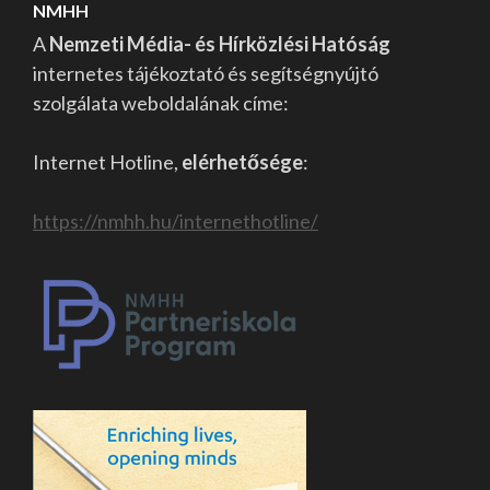
NMHH
A
Nemzeti Média- és Hírközlési Hatóság
internetes tájékoztató és segítségnyújtó
szolgálata weboldalának címe:
Internet Hotline,
elérhetősége
:
https://nmhh.hu/internethotline/