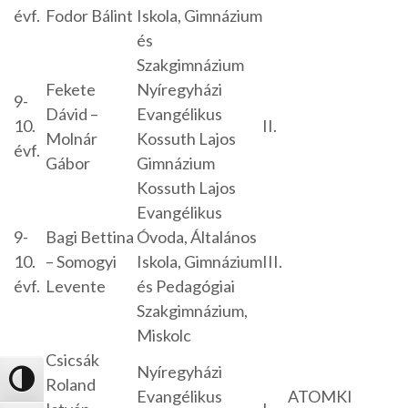
évf.
Fodor Bálint
Iskola, Gimnázium
és
Szakgimnázium
Fekete
Nyíregyházi
9-
Dávid –
Evangélikus
10.
II.
Molnár
Kossuth Lajos
évf.
Gábor
Gimnázium
Kossuth Lajos
Evangélikus
9-
Bagi Bettina
Óvoda, Általános
10.
– Somogyi
Iskola, Gimnázium
III.
évf.
Levente
és Pedagógiai
Szakgimnázium,
Miskolc
Csicsák
Nyíregyházi
11-
Roland
Nagy kontraszt váltása
Evangélikus
ATOMKI