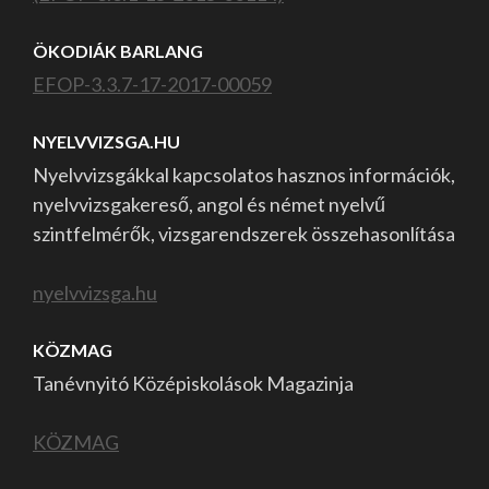
ÖKODIÁK BARLANG
EFOP-3.3.7-17-2017-00059
NYELVVIZSGA.HU
Nyelvvizsgákkal kapcsolatos hasznos információk,
nyelvvizsgakereső, angol és német nyelvű
szintfelmérők, vizsgarendszerek összehasonlítása
nyelvvizsga.hu
KÖZMAG
Tanévnyitó Középiskolások Magazinja
KÖZMAG