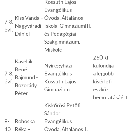
Kossuth Lajos
Evangélikus
Kiss Vanda –
Óvoda, Általános
7-8.
Nagyváradi
Iskola, Gimnázium
III.
évf.
Dániel
és Pedagógiai
Szakgimnázium,
Miskolc
ZSŰRI
Kaselák
Nyíregyházi
különdíja
René
7-8.
Evangélikus
a legjobb
Rajmund –
évf.
Kossuth Lajos
kísérleti
Bozorády
Gimnázium
eszköz
Péter
bemutatásáért
Kiskőrösi Petőfi
Sándor
9-
Rohoska
Evangélikus
10.
Réka –
Óvoda, Általános
I.