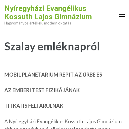
Skip
Nyíregyházi Evangélikus
to
Kossuth Lajos Gimnázium
content
Hagyományos értékek, modern oktatás
(Press
Enter)
Szalay emléknapról
MOBIL PLANETÁRIUM REPÍT AZ ŰRBE ÉS
AZ EMBERI TEST FIZIKÁJÁNAK
TITKAI IS FELTÁRULNAK
A Nyíregyházi Evangélikus Kossuth Lajos Gimnázium