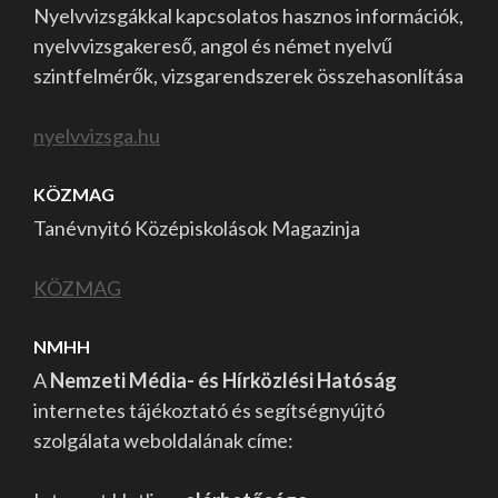
Nyelvvizsgákkal kapcsolatos hasznos információk,
nyelvvizsgakereső, angol és német nyelvű
szintfelmérők, vizsgarendszerek összehasonlítása
nyelvvizsga.hu
KÖZMAG
Tanévnyitó Középiskolások Magazinja
KÖZMAG
NMHH
A
Nemzeti Média- és Hírközlési Hatóság
internetes tájékoztató és segítségnyújtó
szolgálata weboldalának címe: