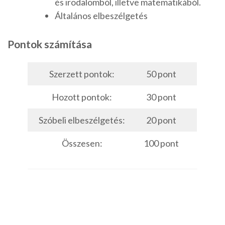
és irodalomból, illetve matematikából.
Általános elbeszélgetés
Pontok számítása
Szerzett pontok:
50 pont
Hozott pontok:
30 pont
Szóbeli elbeszélgetés:
20 pont
Összesen:
100 pont