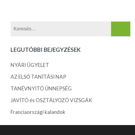
Keresés:
LEGUTÓBBI BEJEGYZÉSEK
NYÁRI ÜGYELET
AZ ELSŐ TANÍTÁSI NAP
TANÉVNYITÓ ÜNNEPSÉG
JAVÍTÓ és OSZTÁLYOZÓ VIZSGÁK
Franciaországi kalandok