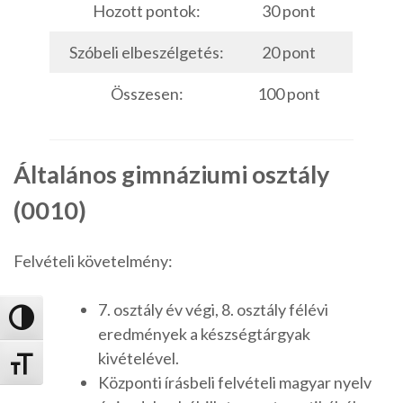
Hozott pontok:
30 pont
Szóbeli elbeszélgetés:
20 pont
Összesen:
100 pont
Általános gimnáziumi osztály
(0010)
Felvételi követelmény:
7. osztály év végi, 8. osztály félévi
Nagy kontraszt váltása
eredmények a készségtárgyak
kivételével.
Betűméret váltása
Központi írásbeli felvételi magyar nyelv