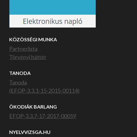
KÖZÖSSÉGI MUNKA
Partnerlista
Törvényi háttér
TANODA
Tanoda
(EFOP-3.3.1-15-2015-00114)
ÖKODIÁK BARLANG
EFOP-3.3.7-17-2017-00059
NYELVVIZSGA.HU