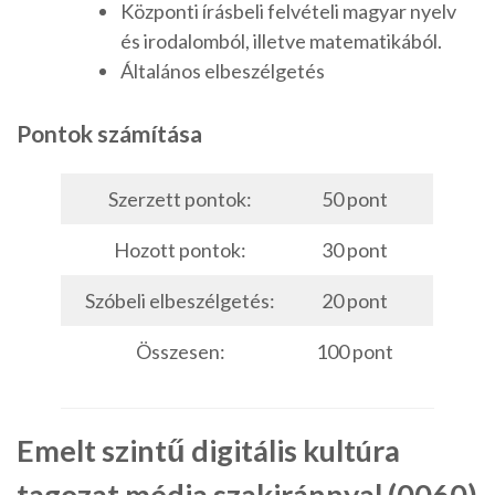
Központi írásbeli felvételi magyar nyelv
és irodalomból, illetve matematikából.
Általános elbeszélgetés
Pontok számítása
Szerzett pontok:
50 pont
Hozott pontok:
30 pont
Szóbeli elbeszélgetés:
20 pont
Összesen:
100 pont
Emelt szintű digitális kultúra
tagozat média szakiránnyal (0060)