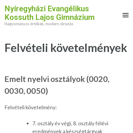
Skip
Nyíregyházi Evangélikus
to
Kossuth Lajos Gimnázium
content
Hagyományos értékek, modern oktatás
(Press
Enter)
Felvételi követelmények
Emelt nyelvi osztályok (0020,
0030, 0050)
Felvételi követelmény:
7. osztály év végi, 8. osztály félévi
eredmények a készségtárgyak