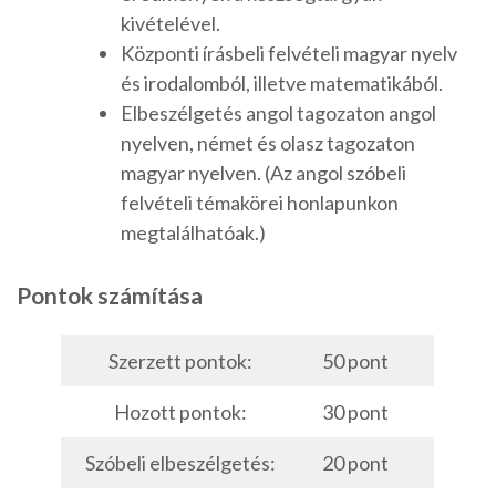
kivételével.
Központi írásbeli felvételi magyar nyelv
és irodalomból, illetve matematikából.
Elbeszélgetés angol tagozaton angol
nyelven, német és olasz tagozaton
magyar nyelven. (Az angol szóbeli
felvételi témakörei honlapunkon
megtalálhatóak.)
Pontok számítása
Szerzett pontok:
50 pont
Hozott pontok:
30 pont
Szóbeli elbeszélgetés:
20 pont