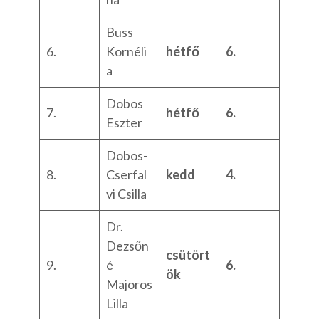
Buss
6.
Kornéli
hétfő
6.
a
Dobos
7.
hétfő
6.
Eszter
Dobos-
8.
Cserfal
kedd
4.
vi Csilla
Dr.
Dezsőn
csütört
9.
é
6.
ök
Majoros
Lilla