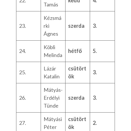
22.
kedd
4.
Tamás
Kézsmá
23.
rki
szerda
3.
Ágnes
Köbli
24.
hétfő
5.
Melinda
Lázár
csütört
25.
3.
Katalin
ök
Mátyás-
26.
Erdélyi
szerda
3.
Tünde
Mátyási
csütört
27.
2.
Péter
ök