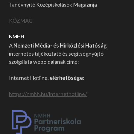
Tanévnyitó Középiskolások Magazinja
KÖZMAG
NMHH
A
Nemzeti Média- és Hírközlési Hatóság
internetes tájékoztató és segítségnyújtó
szolgálata weboldalának címe:
Internet Hotline,
elérhetősége
:
https://nmhh.hu/internethotline/