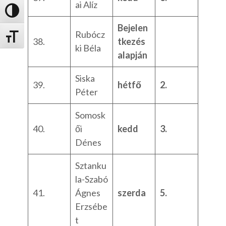
ai Alíz
Nagy kontraszt váltása
Bejelen
Rubócz
Betűméret váltása
38.
tkezés
ki Béla
alapján
Siska
39.
hétfő
2.
Péter
Somosk
40.
ői
kedd
3.
Dénes
Sztanku
la-Szabó
41.
Ágnes
szerda
5.
Erzsébe
t