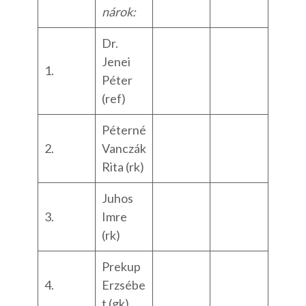
nárok:
Dr.
Jenei
1.
Péter
(ref)
Péterné
2.
Vanczák
Rita (rk)
Juhos
3.
Imre
(rk)
Prekup
4.
Erzsébe
t (gk)