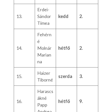
Erdei-
13.
Sándor
kedd
2.
Tímea
Fehérn
é
14.
Molnár
hétfő
2.
Marian
na
Haizer
15.
szerda
3.
Tiborné
Harascs
ákné
16.
hétfő
9.
Papp
Andrea