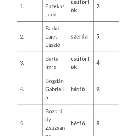
csütört
1.
Fazekas
2.
ök
Judit
Barkó
2.
Lajos
szerda
5.
László
Barta
csütört
3.
4.
Imre
ök
Bogdán
4.
Gabriell
hétfő
9.
a
Bozorá
dy
5.
hétfő
8.
Zsuzsan
na