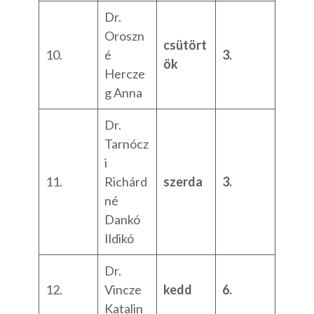
Dr.
Oroszn
csütört
10.
é
3.
ök
Hercze
g Anna
Dr.
Tarnócz
i
11.
Richárd
szerda
3.
né
Dankó
Ildikó
Dr.
12.
Vincze
kedd
6.
Katalin