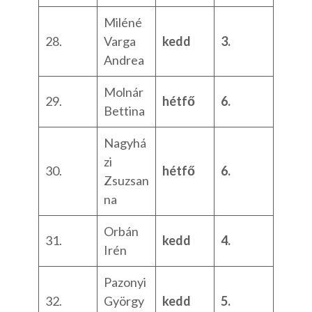
Miléné
28.
Varga
kedd
3.
Andrea
Molnár
29.
hétfő
6.
Bettina
Nagyhá
zi
30.
hétfő
6.
Zsuzsan
na
Orbán
31.
kedd
4.
Irén
Pazonyi
32.
György
kedd
5.