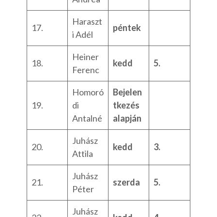
Haraszt
17.
péntek
i Adél
Heiner
18.
kedd
5.
Ferenc
Homoró
Bejelen
19.
di
tkezés
Antalné
alapján
Juhász
20.
kedd
3.
Attila
Juhász
21.
szerda
5.
Péter
Juhász