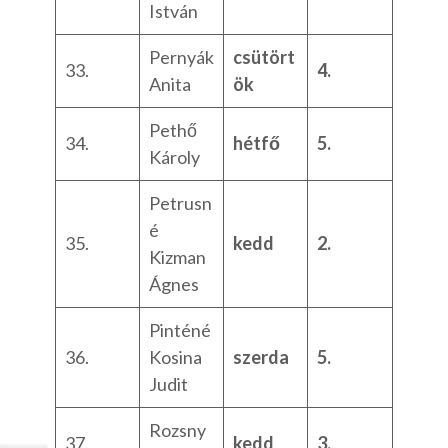
István
Pernyák
csütört
33.
4.
Anita
ök
Pethő
34.
hétfő
5.
Károly
Petrusn
é
35.
kedd
2.
Kizman
Ágnes
Pinténé
36.
Kosina
szerda
5.
Judit
Rozsny
37.
kedd
3.