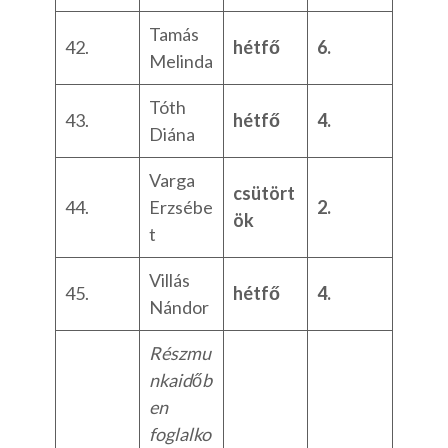
Tamás
42.
hétfő
6.
Melinda
Tóth
43.
hétfő
4.
Diána
Varga
csütört
44.
Erzsébe
2.
ök
t
Villás
45.
hétfő
4.
Nándor
Részmu
nkaidőb
en
foglalko