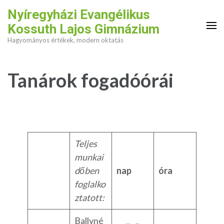
Skip
Nyíregyházi Evangélikus
to
Kossuth Lajos Gimnázium
content
Hagyományos értékek, modern oktatás
(Press
Enter)
Tanárok fogadóórái
Teljes
munkai
dőben
nap
óra
foglalko
ztatott:
Ballyné