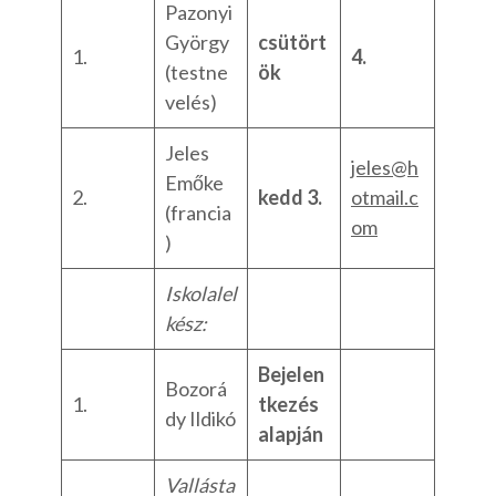
Pazonyi
György
csütört
1.
4.
(testne
ök
velés)
Jeles
jeles@h
Emőke
2.
kedd 3.
otmail.c
(francia
om
)
Iskolalel
kész:
Bejelen
Bozorá
1.
tkezés
dy Ildikó
alapján
Vallásta