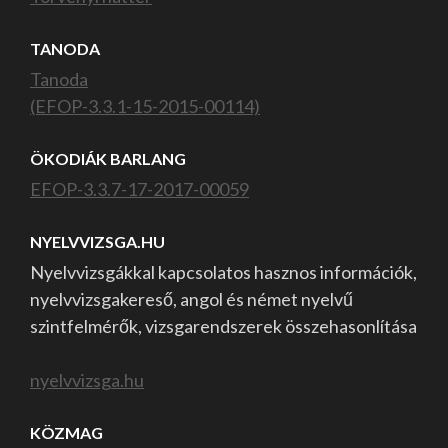
TANODA
Tanoda
(EFOP-3.3.1-15-2015-00114)
ÖKODIÁK BARLANG
EFOP-3.3.7-17-2017-00059
NYELVVIZSGA.HU
Nyelvvizsgákkal kapcsolatos hasznos információk,
nyelvvizsgakereső, angol és német nyelvű
szintfelmérők, vizsgarendszerek összehasonlítása
nyelvvizsga.hu
KÖZMAG