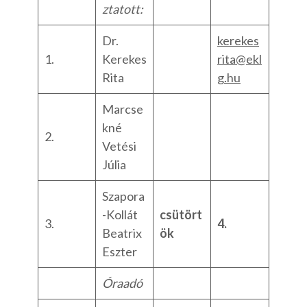
ztatott:
Dr.
kerekes
1.
Kerekes
rita@ekl
Rita
g.hu
Marcse
kné
2.
Vetési
Júlia
Szapora
-Kollát
csütört
3.
4.
Beatrix
ök
Eszter
Óraadó