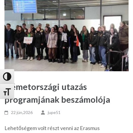
Nagy kontraszt váltása
Németországi utazás
Betűméret váltása
programjának beszámolója
22 jún,2026
jupe51
Lehetőségem volt részt venni az Erasmus