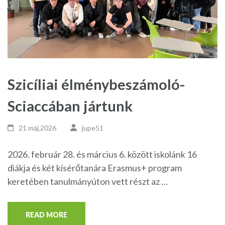
Szicíliai élménybeszámoló-
Sciaccában jártunk
21 máj,2026
jupe51
2026. február 28. és március 6. között iskolánk 16
diákja és két kísérőtanára Erasmus+ program
keretében tanulmányúton vett részt az …
READ MORE