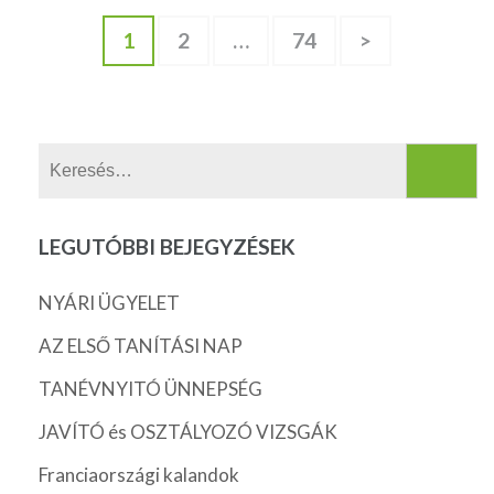
Bejegyzések
Page
Page
Page
1
2
…
74
>
lapozása
Keresés:
LEGUTÓBBI BEJEGYZÉSEK
NYÁRI ÜGYELET
AZ ELSŐ TANÍTÁSI NAP
TANÉVNYITÓ ÜNNEPSÉG
JAVÍTÓ és OSZTÁLYOZÓ VIZSGÁK
Franciaországi kalandok