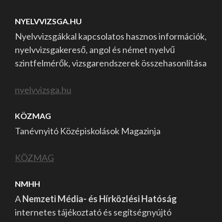
NYELVVIZSGA.HU
Nyelvvizsgákkal kapcsolatos hasznos információk,
nyelvvizsgakereső, angol és német nyelvű
szintfelmérők, vizsgarendszerek összehasonlítása
nyelvvizsga.hu
KÖZMAG
Tanévnyitó Középiskolások Magazinja
KÖZMAG
NMHH
A
Nemzeti Média- és Hírközlési Hatóság
internetes tájékoztató és segítségnyújtó