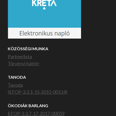
KÖZÖSSÉGI MUNKA
Partnerlista
Törvényi háttér
TANODA
Tanoda
(EFOP-3.3.1-15-2015-00114)
ÖKODIÁK BARLANG
EFOP-3.3.7-17-2017-00059