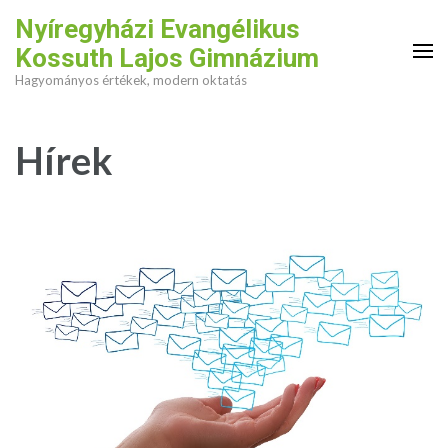
Skip
Nyíregyházi Evangélikus
to
Kossuth Lajos Gimnázium
content
Hagyományos értékek, modern oktatás
(Press
Enter)
Hírek