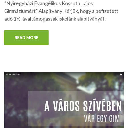
“Nyíregyházi Evangélikus Kossuth Lajos
Gimnáziumért” Alapítvány Kérjük, hogy a befizetett
adó 1%-ávaltámogassák iskolánk alapítványát.
READ MORE