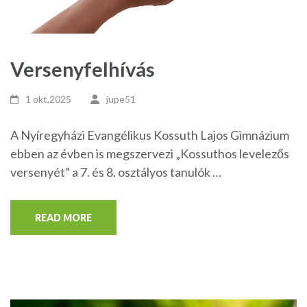
Versenyfelhívás
1 okt,2025
jupe51
A Nyíregyházi Evangélikus Kossuth Lajos Gimnázium
ebben az évben is megszervezi „Kossuthos levelezős
versenyét” a 7. és 8. osztályos tanulók …
READ MORE