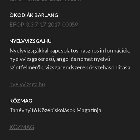
ÖKODIÁK BARLANG
EFOP-3.3.7-17-2017-00059
NYELVVIZSGA.HU
Nyelvvizsgákkal kapcsolatos hasznos információk,
nyelvvizsgakereső, angol és német nyelvű
szintfelmérők, vizsgarendszerek összehasonlítása
nyelvvizsga.hu
KÖZMAG
Tanévnyitó Középiskolások Magazinja
KÖZMAG