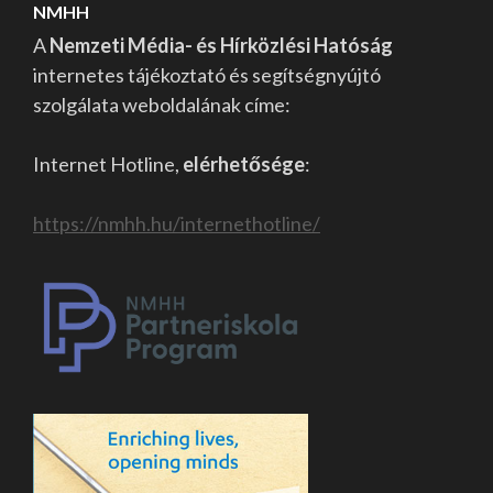
NMHH
A
Nemzeti Média- és Hírközlési Hatóság
internetes tájékoztató és segítségnyújtó
szolgálata weboldalának címe:
Internet Hotline,
elérhetősége
:
https://nmhh.hu/internethotline/