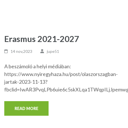
Erasmus 2021-2027
14 nov,2023
jupe51
A beszámoló a helyi médiában:
https://www.nyiregyhaza.hu/post/olaszorszagban-
jartak-2023-11-13?
fbclid=IwAR3PvqLPb6uie6c5skXLqa1TWqpILjJpem
READ MORE