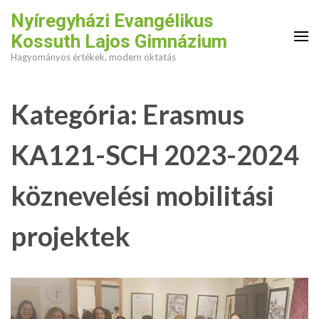
Skip
Nyíregyházi Evangélikus
to
Kossuth Lajos Gimnázium
content
Hagyományos értékek, modern oktatás
(Press
Enter)
Kategória:
Erasmus
KA121-SCH 2023-2024
köznevelési mobilitási
projektek