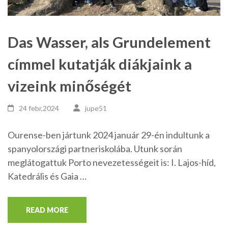
Das Wasser, als Grundelement
címmel kutatják diákjaink a
vizeink minőségét
24 febr,2024
jupe51
Ourense-ben jártunk 2024 január 29-én indultunk a
spanyolországi partneriskolába. Utunk során
meglátogattuk Porto nevezetességeit is: I. Lajos-híd,
Katedrális és Gaia …
READ MORE