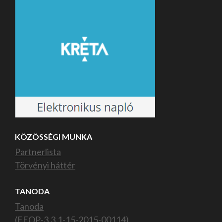
KÖZÖSSÉGI MUNKA
Partnerlista
Törvényi háttér
TANODA
Tanoda
(EFOP-3.3.1-15-2015-00114)