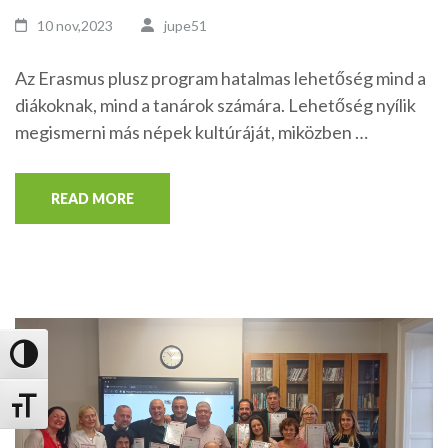
10 nov,2023
jupe51
Az Erasmus plusz program hatalmas lehetőség mind a
diákoknak, mind a tanárok számára. Lehetőség nyílik
megismerni más népek kultúráját, miközben …
READ MORE
Nagy kontraszt váltása
Betűméret váltása