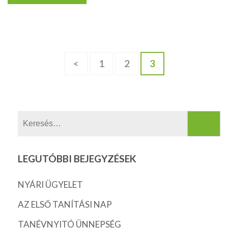
Bejegyzések
Page
Page
Page
<
1
2
3
lapozása
Keresés:
LEGUTÓBBI BEJEGYZÉSEK
NYÁRI ÜGYELET
AZ ELSŐ TANÍTÁSI NAP
TANÉVNYITÓ ÜNNEPSÉG