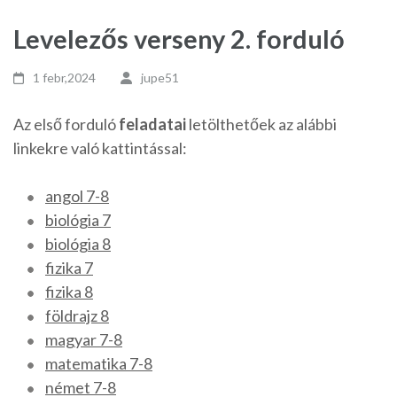
Levelezős verseny 2. forduló
1 febr,2024
jupe51
Az első forduló
feladatai
letölthetőek az alábbi
linkekre való kattintással:
angol 7-8
biológia 7
biológia 8
fizika 7
fizika 8
földrajz 8
magyar 7-8
matematika 7-8
német 7-8