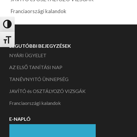
Franciaországi kalandok
Nagy kontraszt váltása
Betűméret váltása
LEGUTÓBBI BEJEGYZÉSEK
NYÁRI ÜGYELET
AZ ELSŐ TANÍTÁSI NAP
TANÉVNYITÓ ÜNNEPSÉG
JAVÍTÓ és OSZTÁLYOZÓ VIZSGÁK
Franciaországi kalandok
E-NAPLÓ