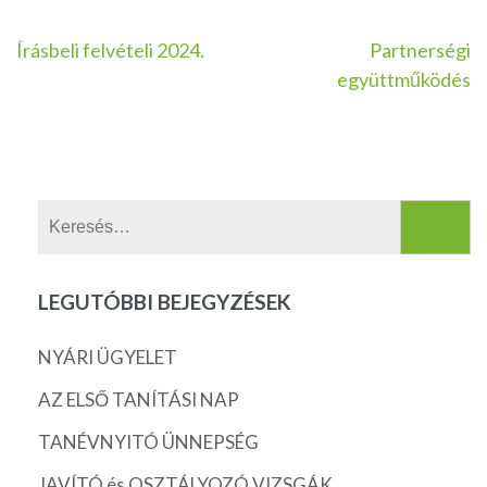
Bejegyzés
Írásbeli felvételi 2024.
Partnerségi
együttműködés
navigáció
Keresés:
LEGUTÓBBI BEJEGYZÉSEK
NYÁRI ÜGYELET
AZ ELSŐ TANÍTÁSI NAP
TANÉVNYITÓ ÜNNEPSÉG
JAVÍTÓ és OSZTÁLYOZÓ VIZSGÁK