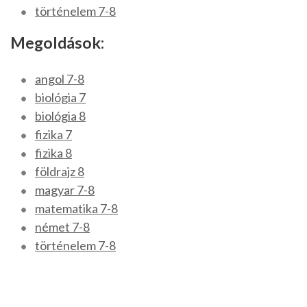
történelem 7-8
Megoldások:
angol 7-8
biológia 7
biológia 8
fizika 7
fizika 8
földrajz 8
magyar 7-8
matematika 7-8
német 7-8
történelem 7-8