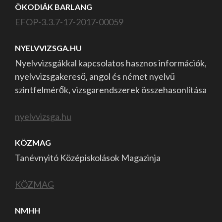
ÖKODIÁK BARLANG
EFOP-3.3.7-17-2017-00059
NYELVVIZSGA.HU
Nyelvvizsgákkal kapcsolatos hasznos információk,
nyelvvizsgakereső, angol és német nyelvű
szintfelmérők, vizsgarendszerek összehasonlítása
nyelvvizsga.hu
KÖZMAG
Tanévnyitó Középiskolások Magazinja
KÖZMAG
NMHH