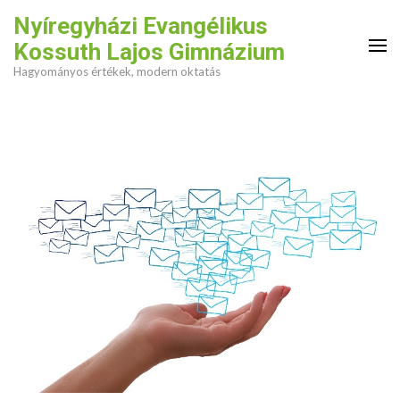
Skip
Nyíregyházi Evangélikus
to
Kossuth Lajos Gimnázium
content
Hagyományos értékek, modern oktatás
(Press
Enter)