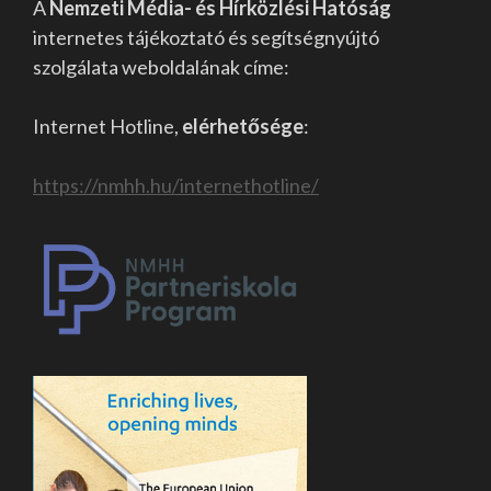
A
Nemzeti Média- és Hírközlési Hatóság
internetes tájékoztató és segítségnyújtó
szolgálata weboldalának címe:
Internet Hotline,
elérhetősége
:
https://nmhh.hu/internethotline/