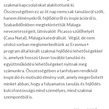
szakmai kapcsolatokat alakítottunk ki.
Összességében ez az öt nap nemcsak tanulásról szólt,
hanem élményekről, fejlődésről és inspirációról is.
Szabadidőnkben megtekintettük Malaga
nevezetességeit, látnivalóit Picasso szülőhelyét
(Casa Natal), Malaga katedrálisát. Végül, de nem
utolsó sorban megismerkedtünk az Erasmus+
program által kínált szakmai fejlődési lehetőségekkel
is, amelyek hosszú távon további tanulási és
együttműködési lehetőségeket nyitnak meg
számunkra. Összességében a tanfolyam rendkívül
inspiráló és motiváló élmény volt, amely megerősített
minket abban, hogy a folyamatos tanulás és fejlődés
kulcsfontosságú mind személyes, mind szakmai
szempontból is.