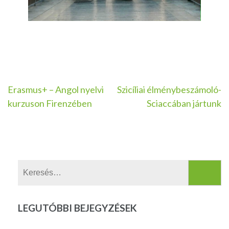
Bejegyzés
Erasmus+ – Angol nyelvi
Szicíliai élménybeszámoló-
kurzuson Firenzében
Sciaccában jártunk
navigáció
Keresés:
LEGUTÓBBI BEJEGYZÉSEK