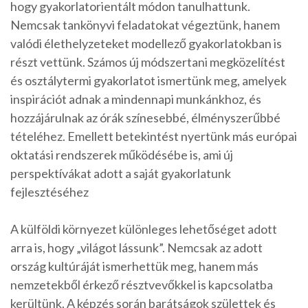
hogy gyakorlatorientált módon tanulhattunk.
Nemcsak tankönyvi feladatokat végeztünk, hanem
valódi élethelyzeteket modellező gyakorlatokban is
részt vettünk. Számos új módszertani megközelítést
és osztálytermi gyakorlatot ismertünk meg, amelyek
inspirációt adnak a mindennapi munkánkhoz, és
hozzájárulnak az órák színesebbé, élményszerűbbé
tételéhez. Emellett betekintést nyertünk más európai
oktatási rendszerek működésébe is, ami új
perspektívákat adott a saját gyakorlatunk
fejlesztéséhez
A külföldi környezet különleges lehetőséget adott
arra is, hogy „világot lássunk”. Nemcsak az adott
ország kultúráját ismerhettük meg, hanem más
nemzetekből érkező résztvevőkkel is kapcsolatba
kerültünk. A képzés során barátságok születtek és