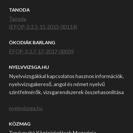
TANODA
Tanoda
(EFOP-3.3.1-15-2015-00114)
ÖKODIÁK BARLANG
EFOP-3.3.7-17-2017-00059
NYELVVIZSGA.HU
Nyelvvizsgákkal kapcsolatos hasznos információk,
nyelvvizsgakereső, angol és német nyelvű
szintfelmérők, vizsgarendszerek összehasonlítása
nyelvvizsga.hu
KÖZMAG
Tanévnyitó Középiskolások Magazinja