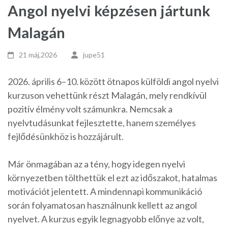
Angol nyelvi képzésen jártunk
Malagán
21 máj,2026
jupe51
2026. április 6–10. között ötnapos külföldi angol nyelvi
kurzuson vehettünk részt Malagán, mely rendkívül
pozitív élmény volt számunkra. Nemcsak a
nyelvtudásunkat fejlesztette, hanem személyes
fejlődésünkhöz is hozzájárult.
Már önmagában az a tény, hogy idegen nyelvi
környezetben tölthettük el ezt az időszakot, hatalmas
motivációt jelentett. A mindennapi kommunikáció
során folyamatosan használnunk kellett az angol
nyelvet. A kurzus egyik legnagyobb előnye az volt,