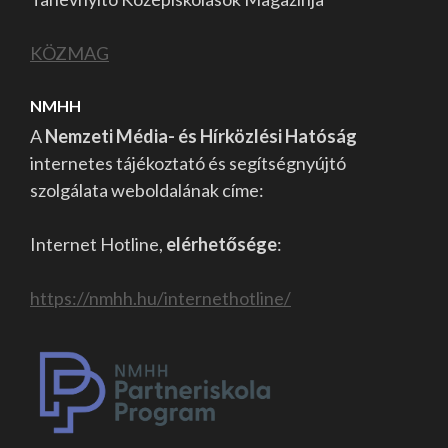
KÖZMAG
NMHH
A
Nemzeti Média- és Hírközlési Hatóság
internetes tájékoztató és segítségnyújtó
szolgálata weboldalának címe:
Internet Hotline,
elérhetősége
:
https://nmhh.hu/internethotline/