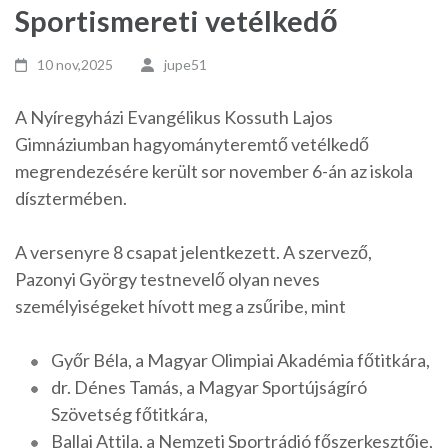
Sportismereti vetélkedő
10 nov,2025
jupe51
A Nyíregyházi Evangélikus Kossuth Lajos
Gimnáziumban hagyományteremtő vetélkedő
megrendezésére került sor november 6-án az iskola
dísztermében.
A versenyre 8 csapat
jelentkezett. A szervező,
Pazonyi György testnevelő olyan neves
személyiségeket hívott meg a zsűribe, mint
Győr Béla, a Magyar Olimpiai Akadémia főtitkára,
dr. Dénes Tamás, a Magyar Sportújságíró
Szövetség főtitkára,
Ballai Attila, a Nemzeti Sportrádió főszerkesztője,