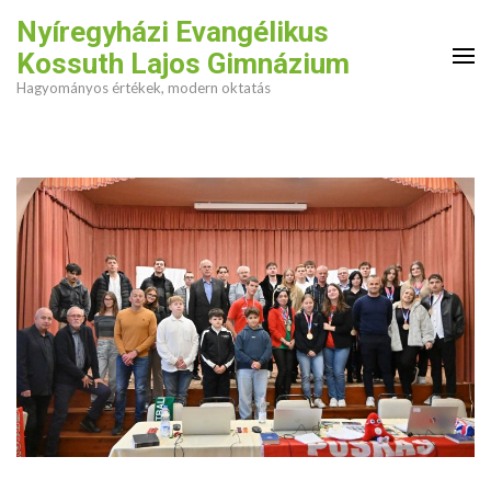
Skip
Nyíregyházi Evangélikus
to
Kossuth Lajos Gimnázium
content
Hagyományos értékek, modern oktatás
(Press
Enter)