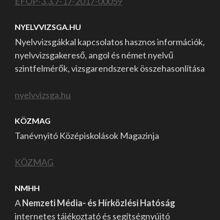
EFOP-3.3.7-17-2017-00059
NYELVVIZSGA.HU
Nyelvvizsgákkal kapcsolatos hasznos információk,
nyelvvizsgakereső, angol és német nyelvű
szintfelmérők, vizsgarendszerek összehasonlítása
nyelvvizsga.hu
KÖZMAG
Tanévnyitó Középiskolások Magazinja
KÖZMAG
NMHH
A
Nemzeti Média- és Hírközlési Hatóság
internetes tájékoztató és segítségnyújtó