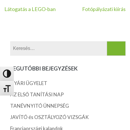
Bejegyzés
Látogatás a LEGO-ban
Fotópályázati kiírás
navigáció
Keresés:
LEGUTÓBBI BEJEGYZÉSEK
Nagy kontraszt váltása
NYÁRI ÜGYELET
Betűméret váltása
AZ ELSŐ TANÍTÁSI NAP
TANÉVNYITÓ ÜNNEPSÉG
JAVÍTÓ és OSZTÁLYOZÓ VIZSGÁK
Franciaországi kalandok