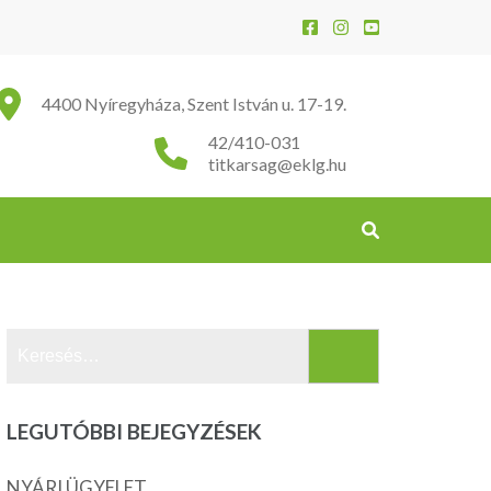
4400 Nyíregyháza, Szent István u. 17-19.
42/410-031
titkarsag@eklg.hu
Keresés:
LEGUTÓBBI BEJEGYZÉSEK
NYÁRI ÜGYELET