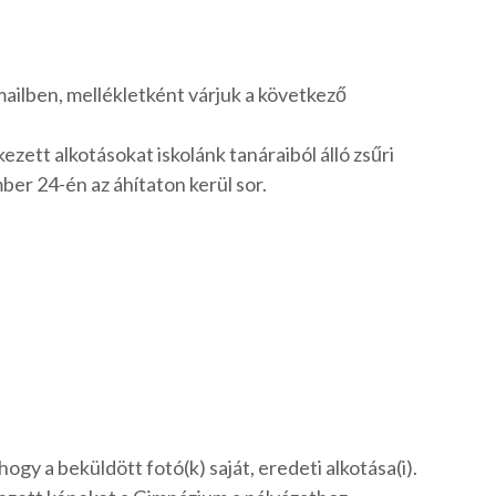
mailben, mellékletként várjuk a következő
ezett alkotásokat iskolánk tanáraiból álló zsűri
ber 24-én az áhítaton kerül sor.
hogy a beküldött fotó(k) saját, eredeti alkotása(i).