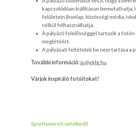
A pályázó tudomásul veszi, hogy a beér
kapcsolódóan kiállításon bemutathatja, 
felületein (honlap, közösségi média, isko
nélkül felhasználhatja.
A pályázó felelősséggel tartozik a fotó
meglétéért.
A pályázati feltételek be nem tartása a p
További információ:
jp@eklg.hu
Várjuk inspiráló fotóitokat!
Bejegyzés
Sportismereti vetélkedő