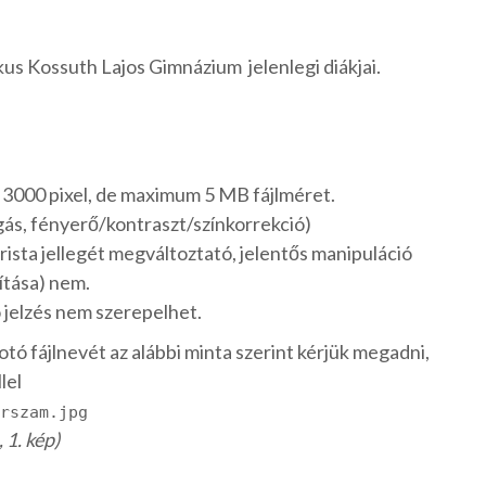
us Kossuth Lajos Gimnázium jelenlegi diákjai.
 3000 pixel, de maximum 5 MB fájlméret.
gás, fényerő/kontraszt/színkorrekció)
sta jellegét megváltoztató, jelentős manipuláció
ítása) nem.
ó jelzés nem szerepelhet.
ó fájlnevét az alábbi minta szerint kérjük megadni,
lel
rszam.jpg
1. kép)