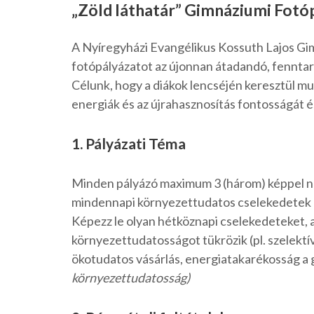
„Zöld láthatár” Gimnáziumi Fotó
A Nyíregyházi Evangélikus Kossuth Lajos Gim
fotópályázatot az újonnan átadandó, fenntar
Célunk, hogy a diákok lencséjén keresztül m
energiák és az újrahasznosítás fontosságát 
1. Pályázati Téma
Minden pályázó maximum 3 (három) képpel 
mindennapi környezettudatos cselekedetek
Képezz le olyan hétköznapi cselekedeteket, 
környezettudatosságot tükrözik (pl. szelektí
ökotudatos vásárlás, energiatakarékosság a 
környezettudatosság)