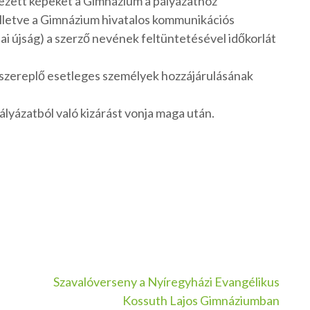
kezett képeket a Gimnázium a pályázathoz
illetve a Gimnázium hivatalos kommunikációs
lai újság) a szerző nevének feltüntetésével időkorlát
n szereplő esetleges személyek hozzájárulásának
ályázatból való kizárást vonja maga után.
Szavalóverseny a Nyíregyházi Evangélikus
Kossuth Lajos Gimnáziumban