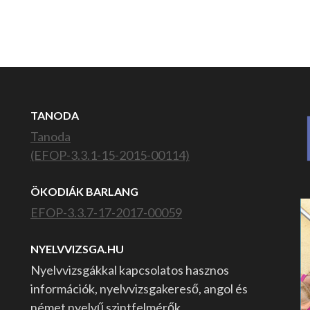
TANODA
Tanoda
(EFOP-3.3.1-15-2015-00114)
ÖKODIÁK BARLANG
EFOP-3.3.7-17-2017-00059
NYELVVIZSGA.HU
Nyelvvizsgákkal kapcsolatos hasznos
információk, nyelvvizsgakereső, angol és
német nyelvű szintfelmérők,