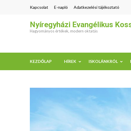
Skip
Kapcsolat
E-napló
Adatkezelési tájékoztató
to
content
Nyíregyházi Evangélikus Kos
(Press
Hagyományos értékek, modern oktatás
Enter)
KEZDŐLAP
HÍREK
ISKOLÁNKRÓL