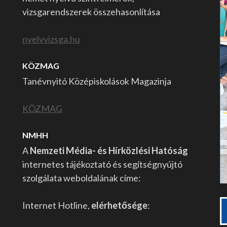
vizsgarendszerek összehasonlítása
nyelvvizsga.hu
KÖZMAG
Tanévnyitó Középiskolások Magazinja
KÖZMAG
NMHH
A
Nemzeti Média- és Hírközlési Hatóság
internetes tájékoztató és segítségnyújtó
szolgálata weboldalának címe:
Internet Hotline,
elérhetősége
: