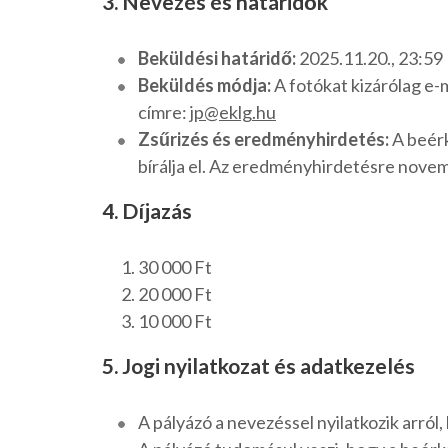
3. Nevezés és határidők
Beküldési határidő:
2025.11.20., 23:59
Beküldés módja:
A fotókat kizárólag e-
címre:
jp@eklg.hu
Zsűrizés és eredményhirdetés:
A beérk
bírálja el. Az eredményhirdetésre novem
4. Díjazás
30 000 Ft
20 000 Ft
10 000 Ft
5. Jogi nyilatkozat és adatkezelés
A pályázó a nevezéssel nyilatkozik arról, 