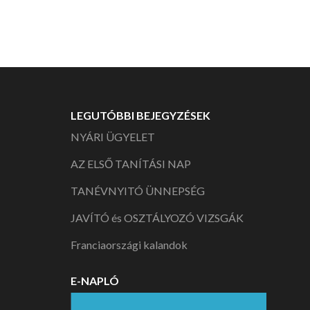
navigáció
LEGUTÓBBI BEJEGYZÉSEK
NYÁRI ÜGYELET
AZ ELSŐ TANÍTÁSI NAP
TANÉVNYITÓ ÜNNEPSÉG
JAVÍTÓ és OSZTÁLYOZÓ VIZSGÁK
Franciaországi kalandok
E-NAPLÓ