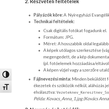
2. Részvételi feltételek
Pályázók köre:
A Nyíregyházi Evangélik
Technikai feltételek:
Csak digitális fotókat fogadunk el.
Formátum: JPG.
Méret: A hosszabbik oldal legalább
A képek utólagos szerkesztése (vá
megengedett, de a kép dokumentari
(pl. fotóelemek hozzáadása/eltávol
A képen vízjel vagy a szerzőre utal
Nagy kontraszt váltása
Fájlnevezési minta:
Minden beküldött fot
ékezetek és szóközök nélkül, aláhúzás jel
Betűméret váltása
elválasztva:
Vezeteknev_Keresztnev_So
Példa: Kovacs_Anna_1.jpg (Kovács Anna, 