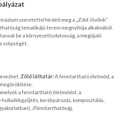
pályázat
názium szeretettel hirdeti meg a „Zöld Jövőnk”
thatóság tematikájú terem megnyitója alkalmából.
utassuk be a környezettudatosság, a megújuló
és szépségét.
nevezhet.
Zöld láthatár:
A fenntartható életmód, a
 megörökítése.
amelyek a fenntartható életmódot, a
v hulladékgyűjtés, kerékpározás, komposztálás,
gyakorlatban).
(Fenntarthatóság,