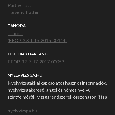
Partnerlista
Törvényi háttér
TANODA
Tanoda
(EFOP-3.3.1-15-2015-00114)
ÖKODIÁK BARLANG
EFOP-3.3.7-17-2017-00059
NYELVVIZSGA.HU
Nyelvvizsgákkal kapcsolatos hasznos információk,
nyelvvizsgakereső, angol és német nyelvű
szintfelmérők, vizsgarendszerek összehasonlítása
nyelvvizsga.hu