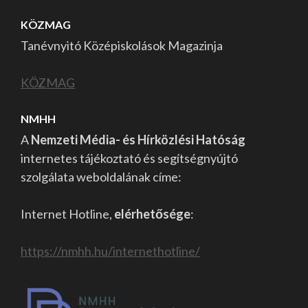
KÖZMAG
Tanévnyitó Középiskolások Magazinja
KÖZMAG
NMHH
A
Nemzeti Média- és Hírközlési Hatóság
internetes tájékoztató és segítségnyújtó
szolgálata weboldalának címe:
Internet Hotline,
elérhetősége
:
https://nmhh.hu/internethotline/