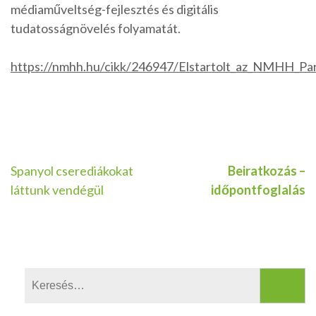
médiaműveltség-fejlesztés és digitális
tudatosságnövelés folyamatát.
https://nmhh.hu/cikk/246947/Elstartolt_az_NMHH_Par
Bejegyzés
Spanyol cserediákokat
Beiratkozás –
láttunk vendégül
időpontfoglalás
navigáció
Keresés: