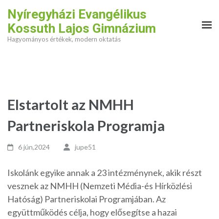
Skip
Nyíregyházi Evangélikus
to
Kossuth Lajos Gimnázium
content
Hagyományos értékek, modern oktatás
(Press
Enter)
Elstartolt az NMHH
Partneriskola Programja
6 jún,2024
jupe51
Iskolánk egyike annak a 23 intézménynek, akik részt
vesznek az NMHH (Nemzeti Média-és Hírközlési
Hatóság) Partneriskolai Programjában. Az
együttműködés célja, hogy elősegítse a hazai