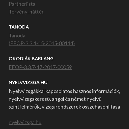
Partnerlista
Törvényi háttér
TANODA
Tanoda
(EFOP-3.3.1-15-2015-00114)
ÖKODIÁK BARLANG
EFOP-3.3.7-17-2017-00059
NYELVVIZSGA.HU
Nyelvvizsgákkal kapcsolatos hasznos információk,
nyelvvizsgakereső, angol és német nyelvű
szintfelmérők, vizsgarendszerek összehasonlítása
nyelvvizsga.hu