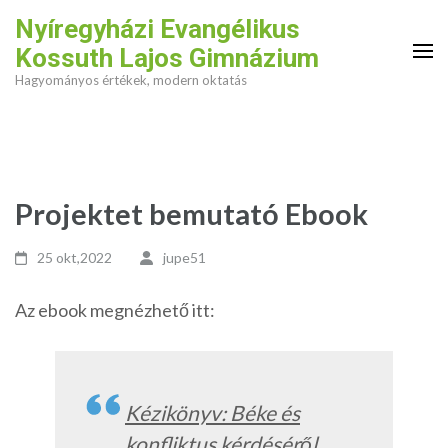
Skip
Nyíregyházi Evangélikus
to
Kossuth Lajos Gimnázium
content
Hagyományos értékek, modern oktatás
(Press
Enter)
Projektet bemutató Ebook
25 okt,2022
jupe51
Az ebook megnézhető itt:
Kézikönyv: Béke és
konfliktus kérdéséről