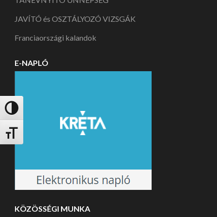
JAVÍTÓ és OSZTÁLYOZÓ VIZSGÁK
Franciaországi kalandok
E-NAPLÓ
Nagy kontraszt váltása
Betűméret váltása
KÖZÖSSÉGI MUNKA