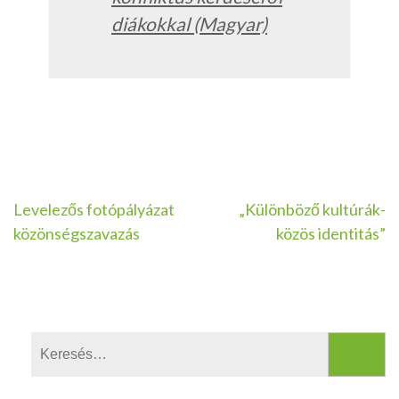
diákokkal (Magyar)
Bejegyzés
Levelezős fotópályázat
„Különböző kultúrák-
közönségszavazás
közös identitás”
navigáció
Keresés: