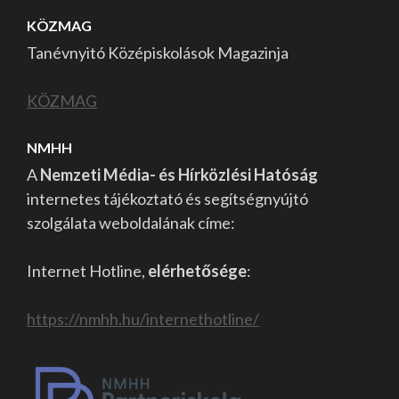
KÖZMAG
Tanévnyitó Középiskolások Magazinja
KÖZMAG
NMHH
A
Nemzeti Média- és Hírközlési Hatóság
internetes tájékoztató és segítségnyújtó
szolgálata weboldalának címe:
Internet Hotline,
elérhetősége
:
https://nmhh.hu/internethotline/