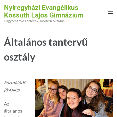
Skip
Nyíregyházi Evangélikus
to
Kossuth Lajos Gimnázium
content
Hagyományos értékek, modern oktatás
(Press
Enter)
Általános tantervű
osztály
Formálódó
jövőkép
Az
általános