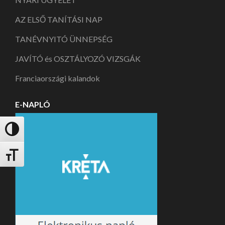
AZ ELSŐ TANÍTÁSI NAP
TANÉVNYITÓ ÜNNEPSÉG
JAVÍTÓ és OSZTÁLYOZÓ VIZSGÁK
Franciaországi kalandok
E-NAPLÓ
Nagy kontraszt váltása
Betűméret váltása