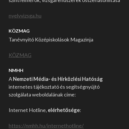
szintfelmérők, vizsgarendszerek összehasonlítása
nyelvvizsga.hu
KÖZMAG
Tanévnyitó Középiskolások Magazinja
KÖZMAG
NMHH
A
Nemzeti Média- és Hírközlési Hatóság
internetes tájékoztató és segítségnyújtó
szolgálata weboldalának címe:
Internet Hotline,
elérhetősége
:
https://nmhh.hu/internethotline/