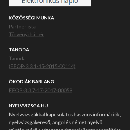
KÖZÖSSÉGI MUNKA
Partnerlista
Törvényi háttér
TANODA
Tanoda
(EFOP-3.3.1-15-2015-00114)
ÖKODIÁK BARLANG
EFOP-3.3.7-17-2017-00059
NYELVVIZSGA.HU
Nyelvvizsgákkal kapcsolatos hasznos információk,
nyelvvizsgakereső, angol és német nyelvű