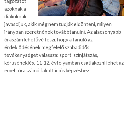
tagozatot
azoknak a
diákoknak
javasoljuk, akik még nem tudják eldönteni, milyen
irányban szeretnének továbbtanulni. Az alacsonyabb
óraszám lehetővé teszi, hogy a tanuló az
érdeklődésének megfelelő szabadidős
tevékenységet válassza: sport, színjátszás,
kóruséneklés. 11-12. évfolyamban csatlakozni lehet az
emelt óraszámú fakultációs képzéshez.