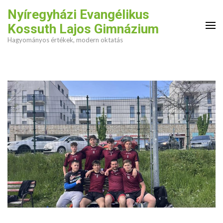
Skip
Nyíregyházi Evangélikus
to
Kossuth Lajos Gimnázium
content
Hagyományos értékek, modern oktatás
(Press
Enter)