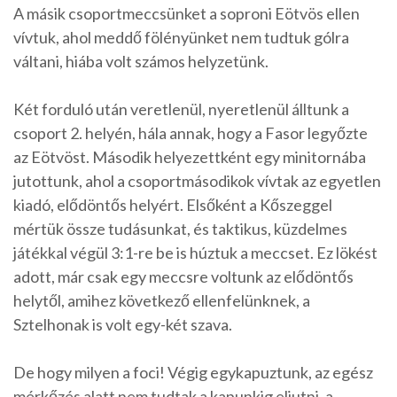
A másik csoportmeccsünket a soproni Eötvös ellen
vívtuk, ahol meddő fölényünket nem tudtuk gólra
váltani, hiába volt számos helyzetünk.
Két forduló után veretlenül, nyeretlenül álltunk a
csoport 2. helyén, hála annak, hogy a Fasor legyőzte
az Eötvöst. Második helyezettként egy minitornába
jutottunk, ahol a csoportmásodikok vívtak az egyetlen
kiadó, elődöntős helyért. Elsőként a Kőszeggel
mértük össze tudásunkat, és taktikus, küzdelmes
játékkal végül 3:1-re be is húztuk a meccset. Ez lökést
adott, már csak egy meccsre voltunk az elődöntős
helytől, amihez következő ellenfelünknek, a
Sztelhonak is volt egy-két szava.
De hogy milyen a foci! Végig egykapuztunk, az egész
mérkőzés alatt nem tudtak a kapunkig eljutni, a