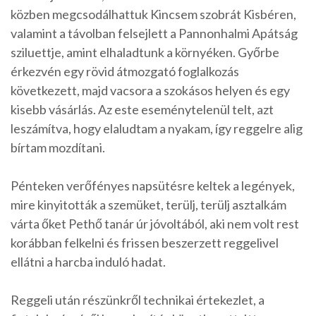
közben megcsodálhattuk Kincsem szobrát Kisbéren,
valamint a távolban felsejlett a Pannonhalmi Apátság
sziluettje, amint elhaladtunk a környéken. Győrbe
érkezvén egy rövid átmozgató foglalkozás
következett, majd vacsora a szokásos helyen és egy
kisebb vásárlás. Az este eseménytelenül telt, azt
leszámítva, hogy elaludtam a nyakam, így reggelre alig
bírtam mozdítani.
Pénteken verőfényes napsütésre keltek a legények,
mire kinyitották a szemüket, terülj, terülj asztalkám
várta őket Pethő tanár úr jóvoltából, aki nem volt rest
korábban felkelni és frissen beszerzett reggelivel
ellátni a harcba induló hadat.
Reggeli után részünkről technikai értekezlet, a