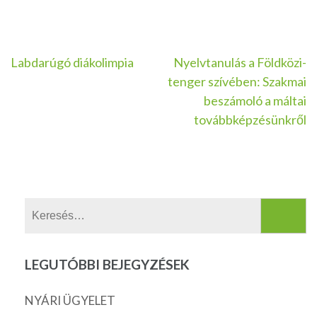
Bejegyzés
Labdarúgó diákolimpia
Nyelvtanulás a Földközi-
tenger szívében: Szakmai
navigáció
beszámoló a máltai
továbbképzésünkről
Keresés:
LEGUTÓBBI BEJEGYZÉSEK
NYÁRI ÜGYELET