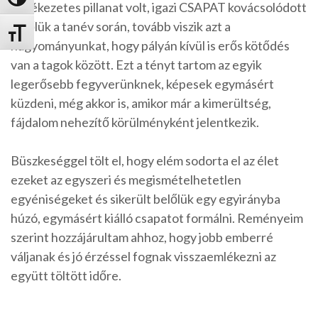
Nagy kontraszt váltása
emlékezetes pillanat volt, igazi CSAPAT kovácsolódott
belőlük a tanév során, tovább viszik azt a
Betűméret váltása
hagyományunkat, hogy pályán kívül is erős kötődés
van a tagok között. Ezt a tényt tartom az egyik
legerősebb fegyverünknek, képesek egymásért
küzdeni, még akkor is, amikor már a kimerültség,
fájdalom nehezítő körülményként jelentkezik.
Büszkeséggel tölt el, hogy elém sodorta el az élet
ezeket az egyszeri és megismételhetetlen
egyéniségeket és sikerült belőlük egy egyirányba
húzó, egymásért kiálló csapatot formálni. Reményeim
szerint hozzájárultam ahhoz, hogy jobb emberré
váljanak és jó érzéssel fognak visszaemlékezni az
együtt töltött időre.