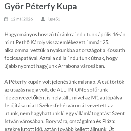
Győr Péterfy Kupa
12 máj,2026
jupe51
Hagyományos hosszú túránkra indultunk április 16-án,
mint Pethő Károly visszaemlékezett, immár 25.
alkalommal vettük a nyakunkba az országot a Kossuth
focicsapatával. Azzal a céllal indultunk útnak, hogy
újabb nyomot hagyjunk Arrabona városában.
A Péterfy kupán volt jelenésünk másnap. A csütörtök
az utazás napja volt, de ALL-IN-ONE sofőrünk
idegenvezetőként is helytállt, mivel az M1 autópálya
felújítása miatt Székesfehérváron át vezetett az
utunk, nem hagyhattunk ki egy villámlátogatást Szent
István városában. Bory vára, országalma és Pláza:
ezekre jutott idő, aztán tovább kellett állnunk. Út