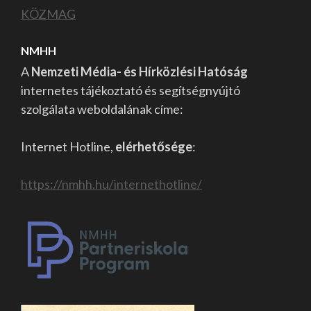
KÖZMAG
NMHH
A
Nemzeti Média- és Hírközlési Hatóság
internetes tájékoztató és segítségnyújtó
szolgálata weboldalának címe:
Internet Hotline,
elérhetősége
:
https://nmhh.hu/internethotline/