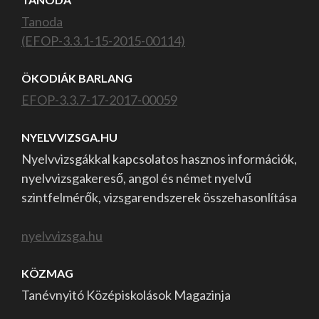
Tanoda
(EFOP-3.3.1-15-2015-00114)
ÖKODIÁK BARLANG
EFOP-3.3.7-17-2017-00059
NYELVVIZSGA.HU
Nyelvvizsgákkal kapcsolatos hasznos információk,
nyelvvizsgakereső, angol és német nyelvű
szintfelmérők, vizsgarendszerek összehasonlítása
nyelvvizsga.hu
KÖZMAG
Tanévnyitó Középiskolások Magazinja