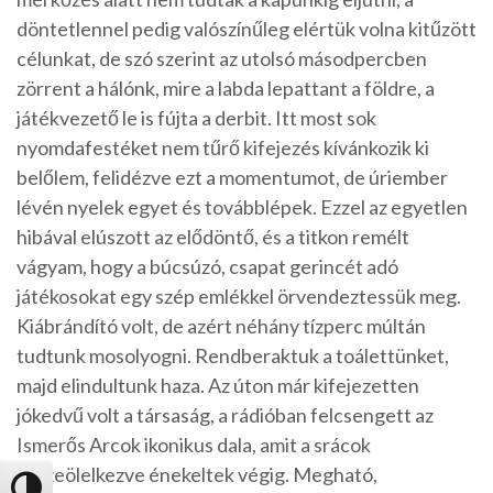
döntetlennel pedig valószínűleg elértük volna kitűzött
célunkat, de szó szerint az utolsó másodpercben
zörrent a hálónk, mire a labda lepattant a földre, a
játékvezető le is fújta a derbit. Itt most sok
nyomdafestéket nem tűrő kifejezés kívánkozik ki
belőlem, felidézve ezt a momentumot, de úriember
lévén nyelek egyet és továbblépek. Ezzel az egyetlen
hibával elúszott az elődöntő, és a titkon remélt
vágyam, hogy a búcsúzó, csapat gerincét adó
játékosokat egy szép emlékkel örvendeztessük meg.
Kiábrándító volt, de azért néhány tízperc múltán
tudtunk mosolyogni. Rendberaktuk a toálettünket,
majd elindultunk haza. Az úton már kifejezetten
jókedvű volt a társaság, a rádióban felcsengett az
Ismerős Arcok ikonikus dala, amit a srácok
összeölelkezve énekeltek végig. Megható,