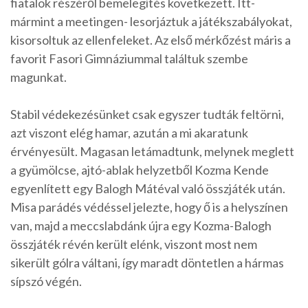
fiatalok részéről bemelegítés következett. Itt-
mármint a meetingen- lesorjáztuk a játékszabályokat,
kisorsoltuk az ellenfeleket. Az első mérkőzést máris a
favorit Fasori Gimnáziummal találtuk szembe
magunkat.
Stabil védekezésünket csak egyszer tudták feltörni,
azt viszont elég hamar, azután a mi akaratunk
érvényesült. Magasan letámadtunk, melynek meglett
a gyümölcse, ajtó-ablak helyzetből Kozma Kende
egyenlített egy Balogh Mátéval való összjáték után.
Misa parádés védéssel jelezte, hogy ő is a helyszínen
van, majd a meccslabdánk újra egy Kozma-Balogh
összjáték révén került elénk, viszont most nem
sikerült gólra váltani, így maradt döntetlen a hármas
sípszó végén.