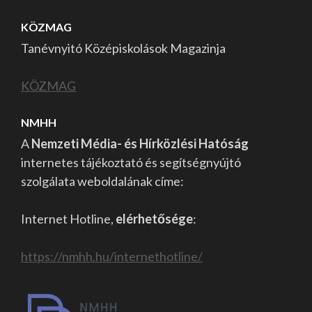
KÖZMAG
Tanévnyitó Középiskolások Magazinja
KÖZMAG
NMHH
A
Nemzeti Média- és Hírközlési Hatóság
internetes tájékoztató és segítségnyújtó
szolgálata weboldalának címe:
Internet Hotline,
elérhetősége
:
https://nmhh.hu/internethotline/