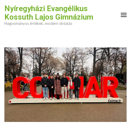
Skip
Nyíregyházi Evangélikus
to
Kossuth Lajos Gimnázium
content
Hagyományos értékek, modern oktatás
(Press
Enter)