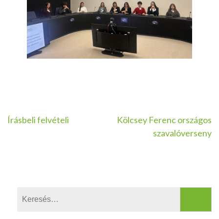
Bejegyzés
Írásbeli felvételi
Kölcsey Ferenc országos
szavalóverseny
navigáció
Keresés: