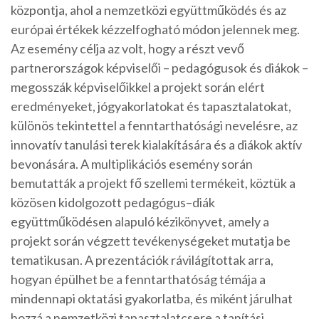
központja, ahol a nemzetközi együttműködés és az
európai értékek kézzelfogható módon jelennek meg.
Az esemény célja az volt, hogy a részt vevő
partnerországok képviselői – pedagógusok és diákok –
megosszák képviselőikkel a projekt során elért
eredményeket, jógyakorlatokat és tapasztalatokat,
különös tekintettel a fenntarthatósági nevelésre, az
innovatív tanulási terek kialakítására és a diákok aktív
bevonására. A multiplikációs esemény során
bemutatták a projekt fő szellemi termékeit, köztük a
közösen kidolgozott pedagógus–diák
együttműködésen alapuló kézikönyvet, amely a
projekt során végzett tevékenységeket mutatja be
tematikusan. A prezentációk rávilágítottak arra,
hogyan épülhet be a fenntarthatóság témája a
mindennapi oktatási gyakorlatba, és miként járulhat
hozzá a nemzetközi tapasztalatcsere a tanítási