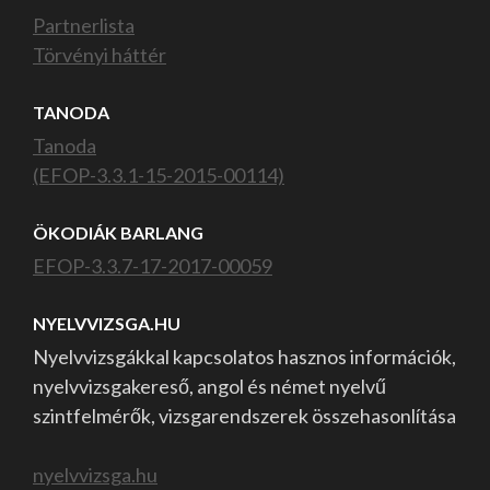
Partnerlista
Törvényi háttér
TANODA
Tanoda
(EFOP-3.3.1-15-2015-00114)
ÖKODIÁK BARLANG
EFOP-3.3.7-17-2017-00059
NYELVVIZSGA.HU
Nyelvvizsgákkal kapcsolatos hasznos információk,
nyelvvizsgakereső, angol és német nyelvű
szintfelmérők, vizsgarendszerek összehasonlítása
nyelvvizsga.hu