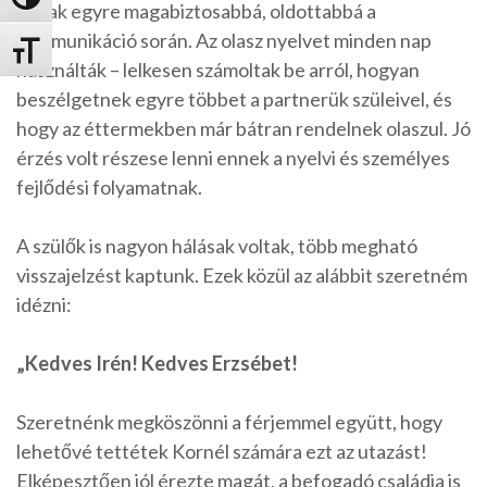
Nagy kontraszt váltása
váltak egyre magabiztosabbá, oldottabbá a
kommunikáció során. Az olasz nyelvet minden nap
Betűméret váltása
használták – lelkesen számoltak be arról, hogyan
beszélgetnek egyre többet a partnerük szüleivel, és
hogy az éttermekben már bátran rendelnek olaszul. Jó
érzés volt részese lenni ennek a nyelvi és személyes
fejlődési folyamatnak.
A szülők is nagyon hálásak voltak, több megható
visszajelzést kaptunk. Ezek közül az alábbit szeretném
idézni:
„Kedves Irén! Kedves Erzsébet!
Szeretnénk megköszönni a férjemmel együtt, hogy
lehetővé tettétek Kornél számára ezt az utazást!
Elképesztően jól érezte magát, a befogadó családja is