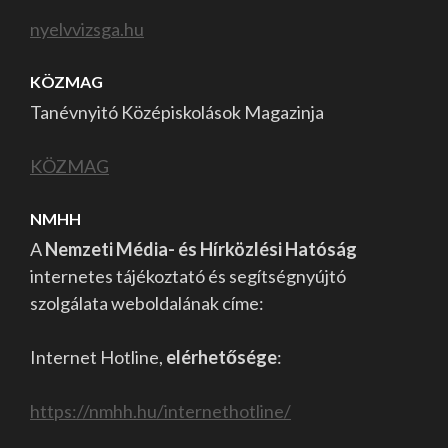
nyelvvizsga.hu
KÖZMAG
Tanévnyitó Középiskolások Magazinja
KÖZMAG
NMHH
A
Nemzeti Média- és Hírközlési Hatóság
internetes tájékoztató és segítségnyújtó
szolgálata weboldalának címe:
Internet Hotline,
elérhetősége
:
https://nmhh.hu/internethotline/