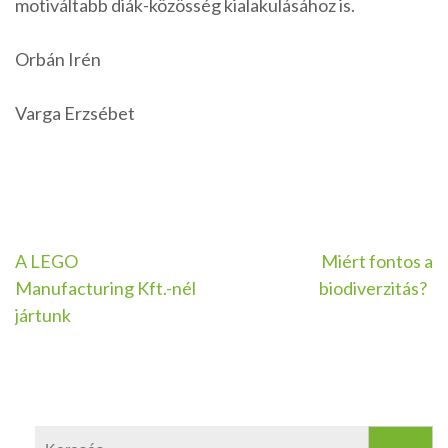
motiváltabb diák-közösség kialakulásához is.
Orbán Irén
Varga Erzsébet
Bejegyzés
A LEGO
Miért fontos a
Manufacturing Kft.-nél
biodiverzitás?
navigáció
jártunk
Keresés: