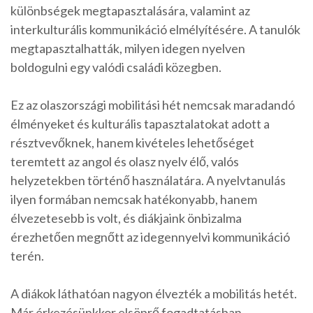
különbségek megtapasztalására, valamint az
interkulturális kommunikáció elmélyítésére. A tanulók
megtapasztalhatták, milyen idegen nyelven
boldogulni egy valódi családi közegben.
Ez az olaszországi mobilitási hét nemcsak maradandó
élményeket és kulturális tapasztalatokat adott a
résztvevőknek, hanem kivételes lehetőséget
teremtett az angol és olasz nyelv élő, valós
helyzetekben történő használatára. A nyelvtanulás
ilyen formában nemcsak hatékonyabb, hanem
élvezetesebb is volt, és diákjaink önbizalma
érezhetően megnőtt az idegennyelvi kommunikáció
terén.
A diákok láthatóan nagyon élvezték a mobilitás hetét.
Már érkezésünkkor elsöprő fogadtatásban