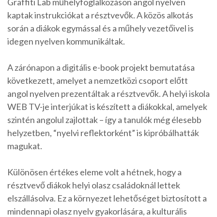
Graffiti Lab műhelyfoglalkozáson angol nyelven
kaptak instrukciókat a résztvevők. A közös alkotás
során a diákok egymással és a műhely vezetőivel is
idegen nyelven kommunikáltak.
A zárónapon a digitális e-book projekt bemutatása
következett, amelyet a nemzetközi csoport előtt
angol nyelven prezentáltak a résztvevők. A helyi iskola
WEB TV-je interjúkat is készített a diákokkal, amelyek
szintén angolul zajlottak – így a tanulók még élesebb
helyzetben, “nyelvi reflektorként” is kipróbálhatták
magukat.
Különösen értékes eleme volt a hétnek, hogy a
résztvevő diákok helyi olasz családoknál lettek
elszállásolva. Ez a környezet lehetőséget biztosított a
mindennapi olasz nyelv gyakorlására, a kulturális