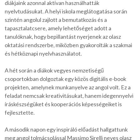
diákjaink azonnal aktívan használhatták
nyelvtudásukat. A helyi iskola meglátogatása során
szintén angolul zajlott a bemutatkozás és a
tapasztalatcsere, amely lehetőséget adott a
tanulóknak, hogy bepillantást nyerjenek az olasz
oktatási rendszerbe, miközben gyakorolták a szakmai
és hétköznapi nyelvhasználatot.
A hét során a diákok vegyes nemzetiségű
csoportokban dolgoztak egy közös digitális e-book
projekten, amelynek munkanyelve az angol volt. Ez a
feladat nemcsak kreativitásukat, hanem idegennyelvi
íráskészségüket és kooperációs képességeiket is
fejlesztette.
A második napon egy inspiráló előadást hallgattunk
meg angol tolmácsolással Massimo Sirelli neves olasz