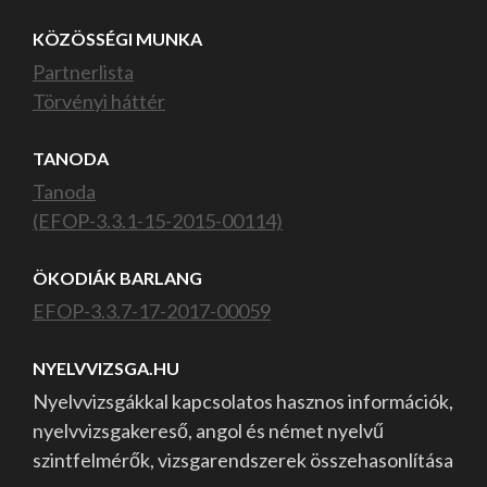
KÖZÖSSÉGI MUNKA
Partnerlista
Törvényi háttér
TANODA
Tanoda
(EFOP-3.3.1-15-2015-00114)
ÖKODIÁK BARLANG
EFOP-3.3.7-17-2017-00059
NYELVVIZSGA.HU
Nyelvvizsgákkal kapcsolatos hasznos információk,
nyelvvizsgakereső, angol és német nyelvű
szintfelmérők, vizsgarendszerek összehasonlítása