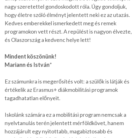
nagy szeretettel gondoskodott róla. Úgy gondoljuk,
hogy életre szóló élményt jelentett neki ez az utazás.
Kedves emberekkel ismerkedett meg és remek
programokon vett részt. A repülést is nagyon élvezte,
és Olaszország a kedvenc helye lett!
Mindent köszönünk!
Mariann és István
”
Ez számunkra is megerősítés volt: a szülők is látják és
értékelik az Erasmus+ diákmobilitási programok
tagadhatatlan előnyeit.
Iskolánk számára ez a mobilitási program nemcsak a
nyelvtanulás terén jelentett mérföldkövet, hanem
hozzájárult egy nyitottabb, magabiztosabb és