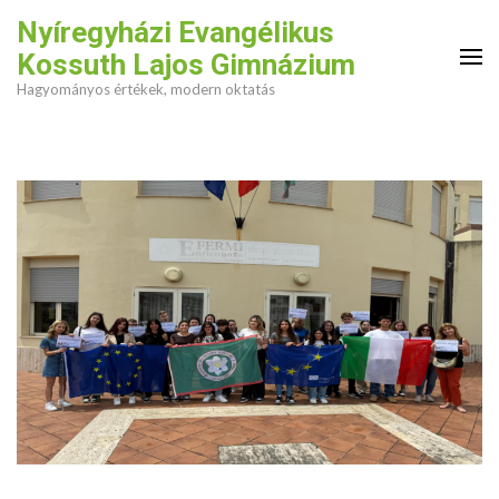
Skip
Nyíregyházi Evangélikus
to
Kossuth Lajos Gimnázium
content
Hagyományos értékek, modern oktatás
(Press
Enter)