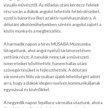
vizuális művésztől. Az előadás utáni kérdezz-felelek
rész során a diákok angolul tehették fel kérdéseiket,
ezzel is bátorítva őket az aktív nyelvhasználatra. A
délutáni alkotóműhelyekben szintén angolul zajlott a
közös munka és a megbeszélés.
A harmadik napon a híres MUSABA Múzeumba
látogattunk, ahol angol nyelvű tárlatvezetésen
vettünk részt. A tanulók nemcsak a művészeti
ismereteiket bővíthették, hanem hallás utáni
szövegértésüket is fejleszthették. A délutáni
városnézés Stilo városában újabb lehetőséget adott
arra, hogy a diákok idegen nyelven kommunikáljanak
egymással és kísérőikkel.
A negyedik napon Squillace városába utaztunk, ahol a