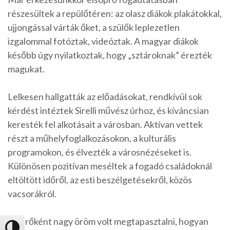
részesültek a repülőtéren: az olasz diákok plakátokkal,
ujjongással várták őket, a szülők leplezetlen
izgalommal fotóztak, videóztak. A magyar diákok
később úgy nyilatkoztak, hogy „sztároknak” érezték
magukat.
Lelkesen hallgatták az előadásokat, rendkívül sok
kérdést intéztek Sirelli művész úrhoz, és kíváncsian
keresték fel alkotásait a városban. Aktívan vettek
részt a műhelyfoglalkozásokon, a kulturális
programokon, és élvezték a városnézéseket is.
Különösen pozitívan meséltek a fogadó családoknál
eltöltött időről, az esti beszélgetésekről, közös
vacsorákról.
Kísérőként nagy öröm volt megtapasztalni, hogyan