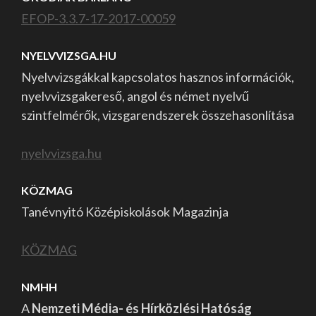
EFOP-3.3.7-17-2017-00059
NYELVVIZSGA.HU
Nyelvvizsgákkal kapcsolatos hasznos információk,
nyelvvizsgakereső, angol és német nyelvű
szintfelmérők, vizsgarendszerek összehasonlítása
nyelvvizsga.hu
KÖZMAG
Tanévnyitó Középiskolások Magazinja
KÖZMAG
NMHH
A
Nemzeti Média- és Hírközlési Hatóság