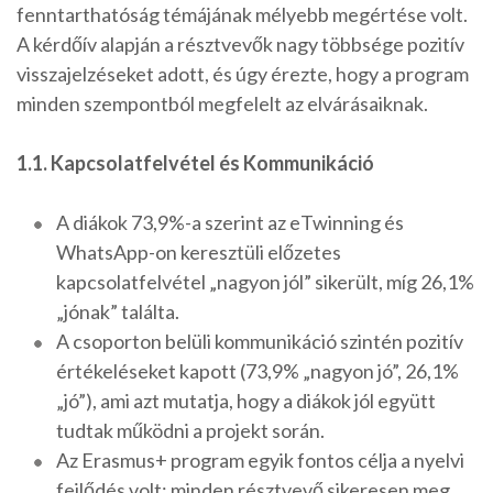
fenntarthatóság témájának mélyebb megértése volt.
A kérdőív alapján a résztvevők nagy többsége pozitív
visszajelzéseket adott, és úgy érezte, hogy a program
minden szempontból megfelelt az elvárásaiknak.
1.1. Kapcsolatfelvétel és Kommunikáció
A diákok 73,9%-a szerint az eTwinning és
WhatsApp-on keresztüli előzetes
kapcsolatfelvétel „nagyon jól” sikerült, míg 26,1%
„jónak” találta.
A csoporton belüli kommunikáció szintén pozitív
értékeléseket kapott (73,9% „nagyon jó”, 26,1%
„jó”), ami azt mutatja, hogy a diákok jól együtt
tudtak működni a projekt során.
Az Erasmus+ program egyik fontos célja a nyelvi
fejlődés volt: minden résztvevő sikeresen meg