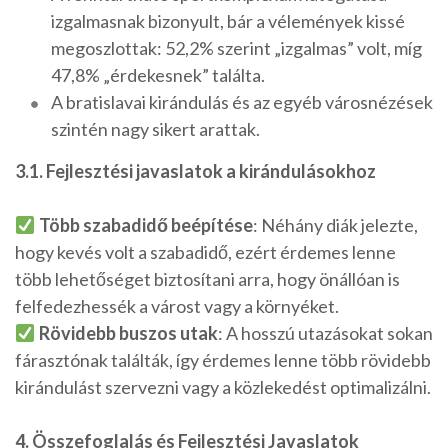
izgalmasnak bizonyult, bár a vélemények kissé
megoszlottak: 52,2% szerint „izgalmas” volt, míg
47,8% „érdekesnek” találta.
A bratislavai kirándulás és az egyéb városnézések
szintén nagy sikert arattak.
3.1. Fejlesztési javaslatok a kirándulásokhoz
Több szabadidő beépítése
: Néhány diák jelezte,
hogy kevés volt a szabadidő, ezért érdemes lenne
több lehetőséget biztosítani arra, hogy önállóan is
felfedezhessék a várost vagy a környéket.
Rövidebb buszos utak
: A hosszú utazásokat sokan
fárasztónak találták, így érdemes lenne több rövidebb
kirándulást szervezni vagy a közlekedést optimalizálni.
4. Összefoglalás és Fejlesztési Javaslatok