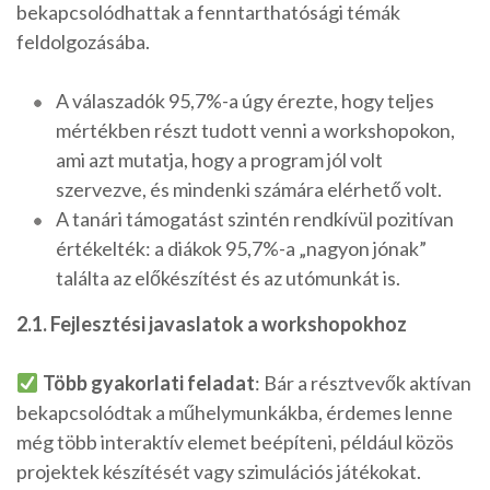
bekapcsolódhattak a fenntarthatósági témák
feldolgozásába.
A válaszadók 95,7%-a úgy érezte, hogy teljes
mértékben részt tudott venni a workshopokon,
ami azt mutatja, hogy a program jól volt
szervezve, és mindenki számára elérhető volt.
A tanári támogatást szintén rendkívül pozitívan
értékelték: a diákok 95,7%-a „nagyon jónak”
találta az előkészítést és az utómunkát is.
2.1. Fejlesztési javaslatok a workshopokhoz
Több gyakorlati feladat
: Bár a résztvevők aktívan
bekapcsolódtak a műhelymunkákba, érdemes lenne
még több interaktív elemet beépíteni, például közös
projektek készítését vagy szimulációs játékokat.