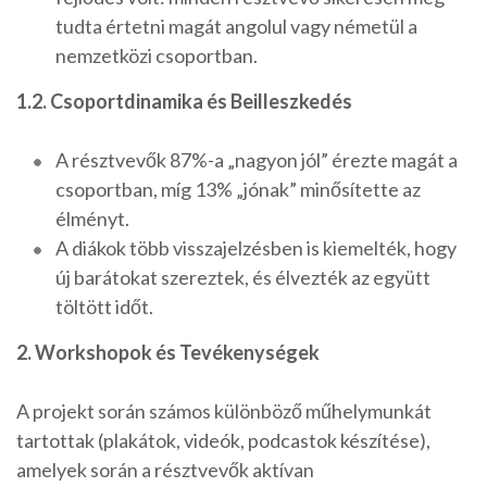
tudta értetni magát angolul vagy németül a
nemzetközi csoportban.
1.2. Csoportdinamika és Beilleszkedés
A résztvevők 87%-a „nagyon jól” érezte magát a
csoportban, míg 13% „jónak” minősítette az
élményt.
A diákok több visszajelzésben is kiemelték, hogy
új barátokat szereztek, és élvezték az együtt
töltött időt.
2. Workshopok és Tevékenységek
A projekt során számos különböző műhelymunkát
tartottak (plakátok, videók, podcastok készítése),
amelyek során a résztvevők aktívan