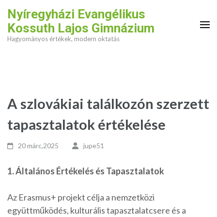
Skip
Nyíregyházi Evangélikus
to
Kossuth Lajos Gimnázium
content
Hagyományos értékek, modern oktatás
(Press
Enter)
A szlovákiai találkozón szerzett
tapasztalatok értékelése
20 márc,2025
jupe51
1. Általános Értékelés és Tapasztalatok
Az Erasmus+ projekt célja a nemzetközi
együttműködés, kulturális tapasztalatcsere és a