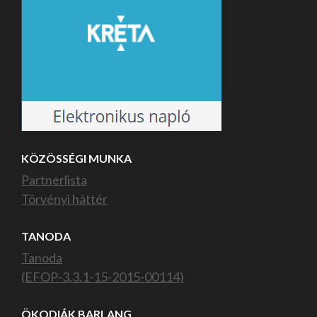
KÖZÖSSÉGI MUNKA
Partnerlista
Törvényi háttér
TANODA
Tanoda
(EFOP-3.3.1-15-2015-00114)
ÖKODIÁK BARLANG