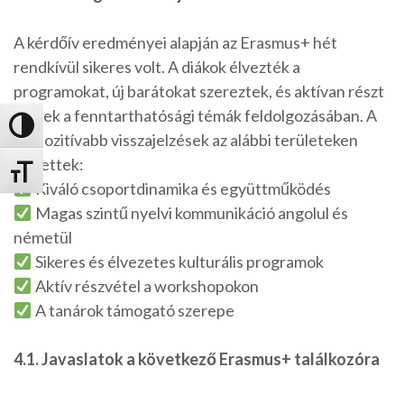
A kérdőív eredményei alapján az Erasmus+ hét
rendkívül sikeres volt. A diákok élvezték a
programokat, új barátokat szereztek, és aktívan részt
vettek a fenntarthatósági témák feldolgozásában. A
Nagy kontraszt váltása
legpozitívabb visszajelzések az alábbi területeken
születtek:
Betűméret váltása
Kiváló csoportdinamika és együttműködés
Magas szintű nyelvi kommunikáció angolul és
németül
Sikeres és élvezetes kulturális programok
Aktív részvétel a workshopokon
A tanárok támogató szerepe
4.1. Javaslatok a következő Erasmus+ találkozóra