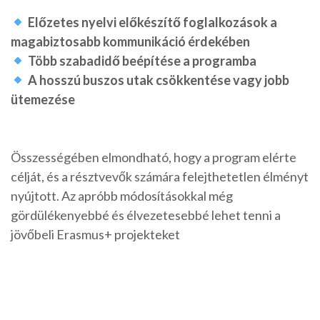
Előzetes nyelvi előkészítő foglalkozások a
magabiztosabb kommunikáció érdekében
Több szabadidő beépítése a programba
A hosszú buszos utak csökkentése vagy jobb
ütemezése
Összességében elmondható, hogy a program elérte
célját, és a résztvevők számára felejthetetlen élményt
nyújtott. Az apróbb módosításokkal még
gördülékenyebbé és élvezetesebbé lehet tenni a
jövőbeli Erasmus+ projekteket