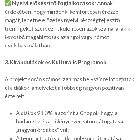
Nyelvi előkészítő foglalkozások
: Annak
érdekében, hogy mindenki komfortosan érezze
magát, lehetne előzetes nyelvi készségfejlesztő
tréningeket szervezni, különösen azok számára, akik
kevésbé magabiztosak az angol vagy német
nyelvhasználatban.
3. Kirándulások és Kulturális Programok
A projekt során számos izgalmas helyszínre látogattak
el a diákok, amelyeket a többség nagyon pozitívan
értékelt.
A diákok 91,3%-a szerint a Chopok-hegy, a
barlangok és a bölényrezervátum látogatása
„nagyon érdekes” volt.
A fenntartható sportkomplexum látogatása