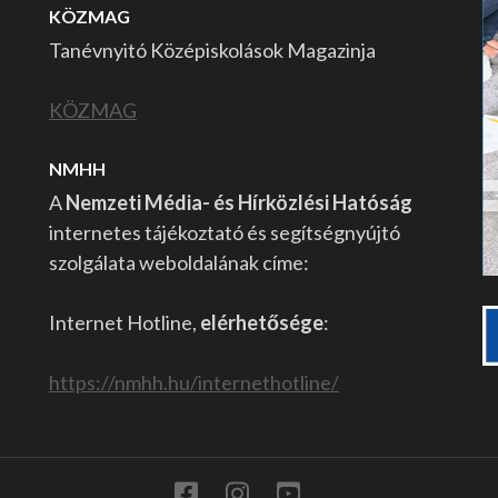
KÖZMAG
Tanévnyitó Középiskolások Magazinja
KÖZMAG
NMHH
A
Nemzeti Média- és Hírközlési Hatóság
internetes tájékoztató és segítségnyújtó
szolgálata weboldalának címe:
Internet Hotline,
elérhetősége
:
https://nmhh.hu/internethotline/