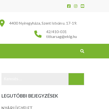
4400 Nyíregyháza, Szent István u. 17-19.
42/410-031
titkarsag@eklg.hu
Keresés:
LEGUTÓBBI BEJEGYZÉSEK
NYÁRI ÜGYELET