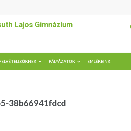
suth Lajos Gimnázium
FELVÉTELIZŐKNEK
PÁLYÁZATOK
EMLÉKEINK
b5-38b66941fdcd