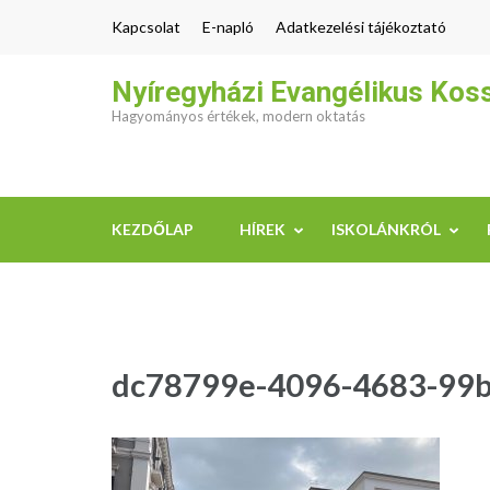
Skip
Kapcsolat
E-napló
Adatkezelési tájékoztató
to
content
Nyíregyházi Evangélikus Kos
(Press
Hagyományos értékek, modern oktatás
Enter)
KEZDŐLAP
HÍREK
ISKOLÁNKRÓL
dc78799e-4096-4683-99