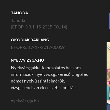
TANODA
Tanoda
(EFOP-3.3.1-15-2015-00114)
ÖKODIÁK BARLANG
EFOP-3.3.7-17-2017-00059
NYELVVIZSGA.HU
Nyelvvizsgákkal kapcsolatos hasznos
információk, nyelvvizsgakereső, angol és
német nyelvű szintfelmérők,
vizsgarendszerek összehasonlítása
nyelvvizsga.hu